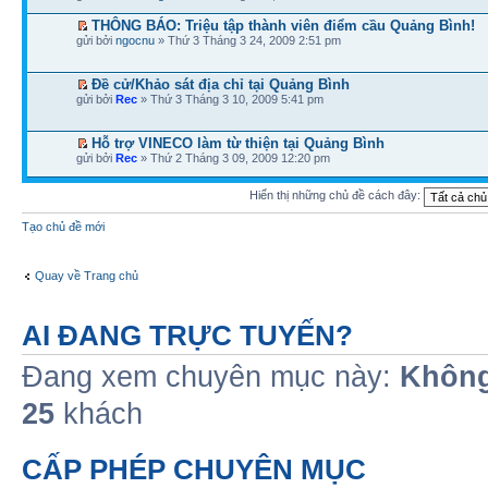
THÔNG BÁO: Triệu tập thành viên điểm cầu Quảng Bình!
gửi bởi
ngocnu
» Thứ 3 Tháng 3 24, 2009 2:51 pm
Đề cử/Khảo sát địa chỉ tại Quảng Bình
gửi bởi
Rec
» Thứ 3 Tháng 3 10, 2009 5:41 pm
Hỗ trợ VINECO làm từ thiện tại Quảng Bình
gửi bởi
Rec
» Thứ 2 Tháng 3 09, 2009 12:20 pm
Hiển thị những chủ đề cách đây:
Tạo chủ đề mới
Quay về Trang chủ
AI ĐANG TRỰC TUYẾN?
Đang xem chuyên mục này:
Không
25
khách
CẤP PHÉP CHUYÊN MỤC