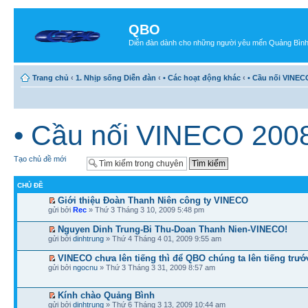
QBO
Diễn đàn dành cho những người yêu mến Quảng Bìn
Trang chủ
‹
1. Nhịp sống Diễn đàn
‹
• Các hoạt động khác
‹
• Cầu nối VINEC
• Cầu nối VINECO 200
Tạo chủ đề mới
CHỦ ĐỀ
Giới thiệu Đoàn Thanh Niên công ty VINECO
gửi bởi
Rec
» Thứ 3 Tháng 3 10, 2009 5:48 pm
Nguyen Dinh Trung-Bi Thu-Doan Thanh Nien-VINECO!
gửi bởi
dinhtrung
» Thứ 4 Tháng 4 01, 2009 9:55 am
VINECO chưa lên tiếng thì để QBO chúng ta lên tiếng trướ
gửi bởi
ngocnu
» Thứ 3 Tháng 3 31, 2009 8:57 am
Kính chào Quảng Bình
gửi bởi
dinhtrung
» Thứ 6 Tháng 3 13, 2009 10:44 am