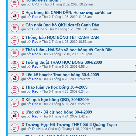
Hồ sơ đến muộn!!!
gửi bởi
CPU
» Thứ 3 Tháng 2 02, 2010 10:29 am
Học bổng tết CANH DẦN: Hồ sơ ứng cử/đề cử
gửi bởi
Rec
» Thứ 2 Tháng 1 25, 2010 11:08 am
Cập nhật ủng hộ QKH đợt tết Canh Dần
gửi bởi
DucHoa
» Thứ 2 Tháng 1 25, 2010 11:32 am
Thông báo HỌC BỔNG TẾT CANH DẦN
gửi bởi
Rec
» Thứ 2 Tháng 1 25, 2010 10:51 am
Thảo luận - Hỏi/Đáp về học bổng tết Canh Dần
gửi bởi
Rec
» Thứ 5 Tháng 12 10, 2009 1:13 pm
Tường thuật TRAO HỌC BỔNG 30/4/2009
gửi bởi
Rec
» Thứ 6 Tháng 5 08, 2009 6:58 pm
Lên kế hoạch: Trao học bổng 30-4-2009
gửi bởi
Rec
» Thứ 3 Tháng 4 28, 2009 5:50 pm
Thảo luận về học bổng 30-4-2009.
gửi bởi
Rec
» Thứ 5 Tháng 4 23, 2009 6:24 pm
Kết quả học bổng QBO, 30/4/2009
gửi bởi
Rec
» Thứ 2 Tháng 5 04, 2009 6:25 pm
Ứng cử - Đề cử học bổng 30-4-2009
gửi bởi
Rec
» Thứ 6 Tháng 4 24, 2009 1:42 am
Trường Hợp HS Trường THPT Sô 3 Quảng Trạch
gửi bởi
DucHoa
» Chủ nhật Tháng 1 18, 2009 4:32 pm