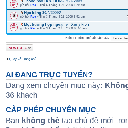
Thông báo HỌC BỔNG 30/4/2009
gửi bởi
Rec
» Thứ 6 Tháng 4 24, 2009 1:29 am
Học bổng 30/4/2009?
gửi bởi
Rec
» Thứ 3 Tháng 4 21, 2009 5:52 pm
Một trường hợp ngoại lệ - Xin ý kiến
gửi bởi
Rec
» Thứ 3 Tháng 2 10, 2009 10:54 am
Hiển thị những chủ đề cách đây:
Tạo chủ đề mới
Quay về Trang chủ
AI ĐANG TRỰC TUYẾN?
Đang xem chuyên mục này:
Không
36
khách
CẤP PHÉP CHUYÊN MỤC
Bạn
không thể
tạo chủ đề mới tro