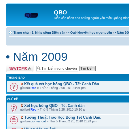
QBO
Diễn đàn dành cho những người yêu mến Quảng Bìn
Trang chủ
‹
1. Nhịp sống Diễn đàn
‹
• Quỹ khuyến học trực tuyến
‹
• Năm 20
• Năm 2009
Tạo chủ đề mới
THÔNG BÁO
Kết quả xét học bổng QBO - Tết Canh Dần
gửi bởi
Rec
» Thứ 2 Tháng 2 08, 2010 4:01 pm
CHỦ ĐỀ
Xét học bổng QBO - Tết Canh dần
gửi bởi
Rec
» Thứ 5 Tháng 1 28, 2010 10:10 am
Tường Thuật Trao Học Bổng Tết Canh Dần.
gửi bởi
gio_va_cat
» Thứ 5 Tháng 2 25, 2010 11:24 pm