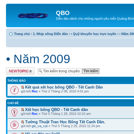
QBO
Diễn đàn dành cho những người yêu mến Quảng Bìn
Trang chủ
‹
1. Nhịp sống Diễn đàn
‹
• Quỹ khuyến học trực tuyến
‹
• Năm 20
• Năm 2009
Tạo chủ đề mới
THÔNG BÁO
Kết quả xét học bổng QBO - Tết Canh Dần
gửi bởi
Rec
» Thứ 2 Tháng 2 08, 2010 4:01 pm
CHỦ ĐỀ
Xét học bổng QBO - Tết Canh dần
gửi bởi
Rec
» Thứ 5 Tháng 1 28, 2010 10:10 am
Tường Thuật Trao Học Bổng Tết Canh Dần.
gửi bởi
gio_va_cat
» Thứ 5 Tháng 2 25, 2010 11:24 pm