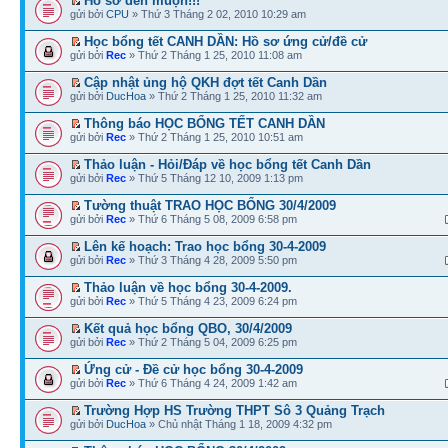
Hồ sơ đến muộn!!!
gửi bởi
CPU
» Thứ 3 Tháng 2 02, 2010 10:29 am
Học bổng tết CANH DẦN: Hồ sơ ứng cử/đề cử
gửi bởi
Rec
» Thứ 2 Tháng 1 25, 2010 11:08 am
Cập nhật ủng hộ QKH đợt tết Canh Dần
gửi bởi
DucHoa
» Thứ 2 Tháng 1 25, 2010 11:32 am
Thông báo HỌC BỔNG TẾT CANH DẦN
gửi bởi
Rec
» Thứ 2 Tháng 1 25, 2010 10:51 am
Thảo luận - Hỏi/Đáp về học bổng tết Canh Dần
gửi bởi
Rec
» Thứ 5 Tháng 12 10, 2009 1:13 pm
Tường thuật TRAO HỌC BỔNG 30/4/2009
gửi bởi
Rec
» Thứ 6 Tháng 5 08, 2009 6:58 pm
Lên kế hoạch: Trao học bổng 30-4-2009
gửi bởi
Rec
» Thứ 3 Tháng 4 28, 2009 5:50 pm
Thảo luận về học bổng 30-4-2009.
gửi bởi
Rec
» Thứ 5 Tháng 4 23, 2009 6:24 pm
Kết quả học bổng QBO, 30/4/2009
gửi bởi
Rec
» Thứ 2 Tháng 5 04, 2009 6:25 pm
Ứng cử - Đề cử học bổng 30-4-2009
gửi bởi
Rec
» Thứ 6 Tháng 4 24, 2009 1:42 am
Trường Hợp HS Trường THPT Sô 3 Quảng Trạch
gửi bởi
DucHoa
» Chủ nhật Tháng 1 18, 2009 4:32 pm