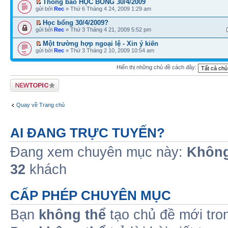
Thông báo HỌC BỔNG 30/4/2009
gửi bởi
Rec
» Thứ 6 Tháng 4 24, 2009 1:29 am
Học bổng 30/4/2009?
gửi bởi
Rec
» Thứ 3 Tháng 4 21, 2009 5:52 pm
Một trường hợp ngoại lệ - Xin ý kiến
gửi bởi
Rec
» Thứ 3 Tháng 2 10, 2009 10:54 am
Hiển thị những chủ đề cách đây:
Tạo chủ đề mới
Quay về Trang chủ
AI ĐANG TRỰC TUYẾN?
Đang xem chuyên mục này:
Không
32
khách
CẤP PHÉP CHUYÊN MỤC
Bạn
không thể
tạo chủ đề mới tro