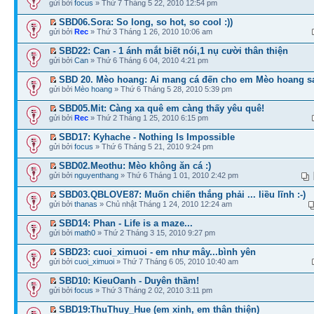
gửi bởi
focus
» Thứ 7 Tháng 5 22, 2010 12:54 pm
SBD06.Sora: So long, so hot, so cool :))
gửi bởi
Rec
» Thứ 3 Tháng 1 26, 2010 10:06 am
SBD22: Can - 1 ánh mắt biết nói,1 nụ cười thân thiện
gửi bởi
Can
» Thứ 6 Tháng 6 04, 2010 4:21 pm
SBD 20. Mèo hoang: Ai mang cá đến cho em Mèo hoang s
gửi bởi
Mèo hoang
» Thứ 6 Tháng 5 28, 2010 5:39 pm
SBD05.Mit: Càng xa quê em càng thấy yêu quê!
gửi bởi
Rec
» Thứ 2 Tháng 1 25, 2010 6:15 pm
SBD17: Kyhache - Nothing Is Impossible
gửi bởi
focus
» Thứ 6 Tháng 5 21, 2010 9:24 pm
SBD02.Meothu: Mèo không ăn cá :)
gửi bởi
nguyenthang
» Thứ 6 Tháng 1 01, 2010 2:42 pm
SBD03.QBLOVE87: Muốn chiến thắng phải ... liều lĩnh :-)
gửi bởi
thanas
» Chủ nhật Tháng 1 24, 2010 12:24 am
SBD14: Phan - Life is a maze...
gửi bởi
math0
» Thứ 2 Tháng 3 15, 2010 9:27 pm
SBD23: cuoi_ximuoi - em như mây...bình yên
gửi bởi
cuoi_ximuoi
» Thứ 7 Tháng 6 05, 2010 10:40 am
SBD10: KieuOanh - Duyên thầm!
gửi bởi
focus
» Thứ 3 Tháng 2 02, 2010 3:11 pm
SBD19:ThuThuy_Hue (em xinh, em thân thiện)