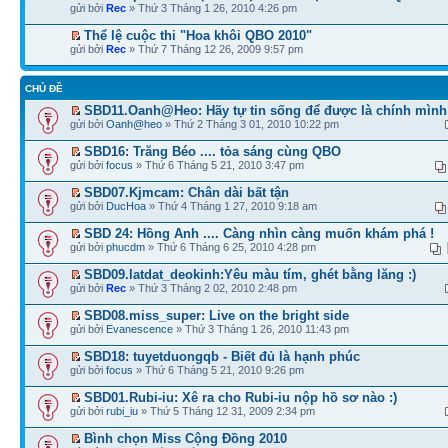
gửi bởi
Rec
» Thứ 3 Tháng 1 26, 2010 4:26 pm
Thể lệ cuộc thi "Hoa khôi QBO 2010"
gửi bởi
Rec
» Thứ 7 Tháng 12 26, 2009 9:57 pm
CHỦ ĐỀ
SBD11.Oanh@Heo: Hãy tự tin sống để được là chính mình
gửi bởi
Oanh@heo
» Thứ 2 Tháng 3 01, 2010 10:22 pm
SBD16: Trăng Béo .... tỏa sáng cùng QBO
gửi bởi
focus
» Thứ 6 Tháng 5 21, 2010 3:47 pm
SBD07.Kjmcam: Chân dài bất tận
gửi bởi
DucHoa
» Thứ 4 Tháng 1 27, 2010 9:18 am
SBD 24: Hồng Anh .... Càng nhìn càng muốn khám phá !
gửi bởi
phucdm
» Thứ 6 Tháng 6 25, 2010 4:28 pm
SBD09.latdat_deokinh:Yêu màu tím, ghét bằng lăng :)
gửi bởi
Rec
» Thứ 3 Tháng 2 02, 2010 2:48 pm
SBD08.miss_super: Live on the bright side
gửi bởi
Evanescence
» Thứ 3 Tháng 1 26, 2010 11:43 pm
SBD18: tuyetduongqb - Biết đủ là hạnh phúc
gửi bởi
focus
» Thứ 6 Tháng 5 21, 2010 9:26 pm
SBD01.Rubi-iu: Xê ra cho Rubi-iu nộp hồ sơ nào :)
gửi bởi
rubi_iu
» Thứ 5 Tháng 12 31, 2009 2:34 pm
Bình chọn Miss Cộng Đồng 2010