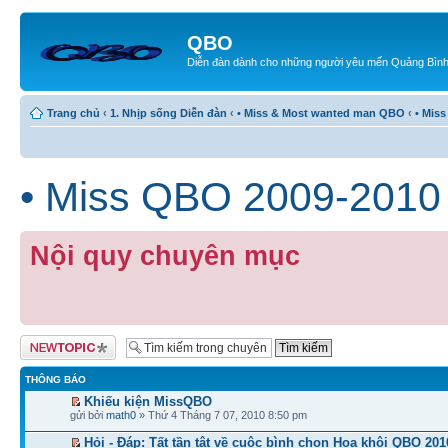
QBO
Diễn đàn dành cho những người yêu mến Quảng Bìn
Trang chủ
‹
1. Nhịp sống Diễn đàn
‹
• Miss & Most wanted man QBO
‹
• Mis
• Miss QBO 2009-2010
Nội quy chuyên mục
Tạo chủ đề mới
THÔNG BÁO
Khiếu kiện MissQBO
gửi bởi
math0
» Thứ 4 Tháng 7 07, 2010 8:50 pm
Hỏi - Đáp: Tất tần tật về cuộc bình chọn Hoa khôi QBO 201