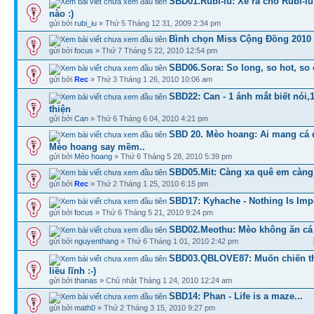
SBD01.Rubi-iu: Xê ra cho Rubi-i
nào :)
gửi bởi
rubi_iu
» Thứ 5 Tháng 12 31, 2009 2:34 pm
Bình chọn Miss Cộng Đồng 2010
gửi bởi
focus
» Thứ 7 Tháng 5 22, 2010 12:54 pm
SBD06.Sora: So long, so hot, so c
gửi bởi
Rec
» Thứ 3 Tháng 1 26, 2010 10:06 am
SBD22: Can - 1 ánh mắt biết nói,
thiện
gửi bởi
Can
» Thứ 6 Tháng 6 04, 2010 4:21 pm
SBD 20. Mèo hoang: Ai mang cá
Mèo hoang say mềm..
gửi bởi
Mèo hoang
» Thứ 6 Tháng 5 28, 2010 5:39 pm
SBD05.Mit: Càng xa quê em càng 
gửi bởi
Rec
» Thứ 2 Tháng 1 25, 2010 6:15 pm
SBD17: Kyhache - Nothing Is Imp
gửi bởi
focus
» Thứ 6 Tháng 5 21, 2010 9:24 pm
SBD02.Meothu: Mèo không ăn cá 
gửi bởi
nguyenthang
» Thứ 6 Tháng 1 01, 2010 2:42 pm
SBD03.QBLOVE87: Muốn chiến thắ
liều lĩnh :-)
gửi bởi
thanas
» Chủ nhật Tháng 1 24, 2010 12:24 am
SBD14: Phan - Life is a maze...
gửi bởi
math0
» Thứ 2 Tháng 3 15, 2010 9:27 pm