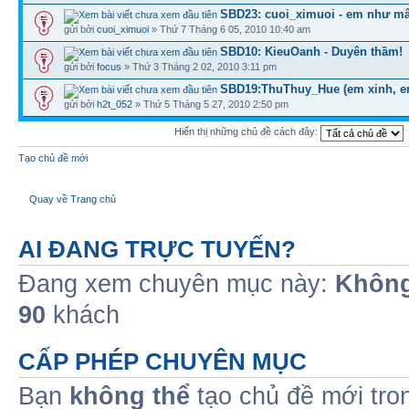
SBD23: cuoi_ximuoi - em như mâ
gửi bởi
cuoi_ximuoi
» Thứ 7 Tháng 6 05, 2010 10:40 am
SBD10: KieuOanh - Duyên thầm!
gửi bởi
focus
» Thứ 3 Tháng 2 02, 2010 3:11 pm
SBD19:ThuThuy_Hue (em xinh, em
gửi bởi
h2t_052
» Thứ 5 Tháng 5 27, 2010 2:50 pm
Hiển thị những chủ đề cách đây:
Tạo chủ đề mới
Quay về Trang chủ
AI ĐANG TRỰC TUYẾN?
Đang xem chuyên mục này:
Không
90
khách
CẤP PHÉP CHUYÊN MỤC
Bạn
không thể
tạo chủ đề mới tro