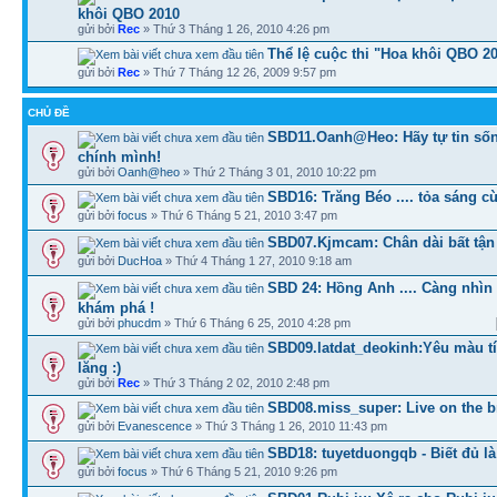
khôi QBO 2010
gửi bởi
Rec
» Thứ 3 Tháng 1 26, 2010 4:26 pm
Thể lệ cuộc thi "Hoa khôi QBO 2
gửi bởi
Rec
» Thứ 7 Tháng 12 26, 2009 9:57 pm
CHỦ ĐỀ
SBD11.Oanh@Heo: Hãy tự tin sốn
chính mình!
gửi bởi
Oanh@heo
» Thứ 2 Tháng 3 01, 2010 10:22 pm
SBD16: Trăng Béo .... tỏa sáng 
gửi bởi
focus
» Thứ 6 Tháng 5 21, 2010 3:47 pm
SBD07.Kjmcam: Chân dài bất tận
gửi bởi
DucHoa
» Thứ 4 Tháng 1 27, 2010 9:18 am
SBD 24: Hồng Anh .... Càng nhì
khám phá !
gửi bởi
phucdm
» Thứ 6 Tháng 6 25, 2010 4:28 pm
SBD09.latdat_deokinh:Yêu màu t
lăng :)
gửi bởi
Rec
» Thứ 3 Tháng 2 02, 2010 2:48 pm
SBD08.miss_super: Live on the br
gửi bởi
Evanescence
» Thứ 3 Tháng 1 26, 2010 11:43 pm
SBD18: tuyetduongqb - Biết đủ l
gửi bởi
focus
» Thứ 6 Tháng 5 21, 2010 9:26 pm