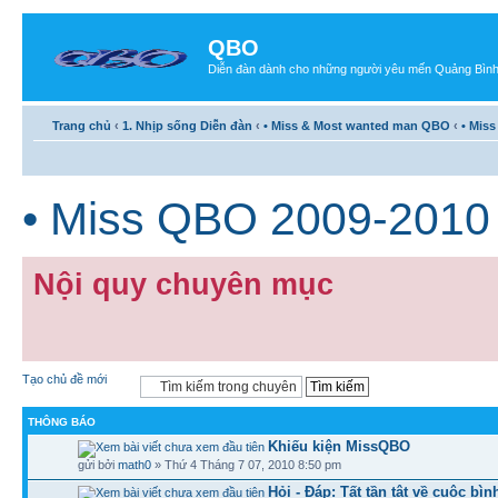
QBO
Diễn đàn dành cho những người yêu mến Quảng Bìn
Trang chủ
‹
1. Nhịp sống Diễn đàn
‹
• Miss & Most wanted man QBO
‹
• Mis
• Miss QBO 2009-2010
Nội quy chuyên mục
Tạo chủ đề mới
THÔNG BÁO
Khiếu kiện MissQBO
gửi bởi
math0
» Thứ 4 Tháng 7 07, 2010 8:50 pm
Hỏi - Đáp: Tất tần tật về cuộc bì