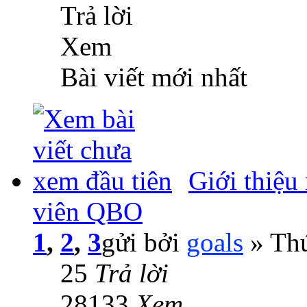
Trả lời
Xem
Bài viết mới nhất
Giới thiệu
viên QBO
1
,
2
,
3
gửi bởi
goals
» Thứ
25
Trả lời
28133
Xem