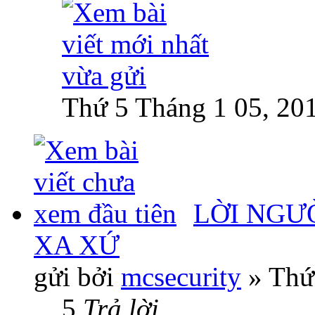
Thứ 5 Tháng 1 05, 20
LỜI NGƯ
XA XỨ
gửi bởi
mcsecurity
» Thứ
5
Trả lời