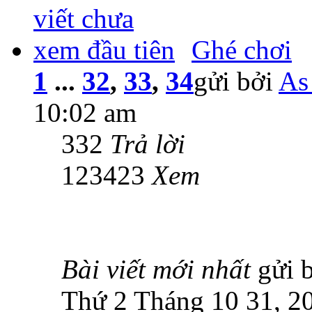
Ghé chơi
1
...
32
,
33
,
34
gửi bởi
As
10:02 am
332
Trả lời
123423
Xem
Bài viết mới nhất
gửi 
Thứ 2 Tháng 10 31, 2