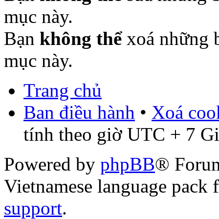
mục này.
Bạn
không thể
xoá những b
mục này.
Trang chủ
Ban điều hành
•
Xoá cook
tính theo giờ UTC + 7 G
Powered by
phpBB
® Foru
Vietnamese language pack 
support
.