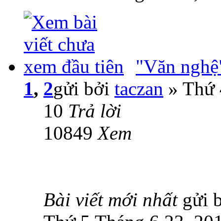
"Văn nghệ
1
,
2
gửi bởi
taczan
» Thứ 
10
Trả lời
10849
Xem
Bài viết mới nhất
gửi 