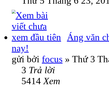
Thứ 5 Tháng 6 23, 20
Áng văn ch
nay!
gửi bởi
focus
» Thứ 3 Th
3
Trả lời
5414
Xem