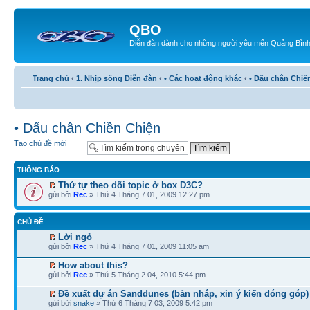
QBO
Diễn đàn dành cho những người yêu mến Quảng Bìn
Trang chủ
‹
1. Nhịp sống Diễn đàn
‹
• Các hoạt động khác
‹
• Dấu chân Chiề
• Dấu chân Chiền Chiện
Tạo chủ đề mới
THÔNG BÁO
Thứ tự theo dõi topic ở box D3C?
gửi bởi
Rec
» Thứ 4 Tháng 7 01, 2009 12:27 pm
CHỦ ĐỀ
Lời ngỏ
gửi bởi
Rec
» Thứ 4 Tháng 7 01, 2009 11:05 am
How about this?
gửi bởi
Rec
» Thứ 5 Tháng 2 04, 2010 5:44 pm
Đề xuất dự án Sanddunes (bản nháp, xin ý kiến đóng góp)
gửi bởi
snake
» Thứ 6 Tháng 7 03, 2009 5:42 pm