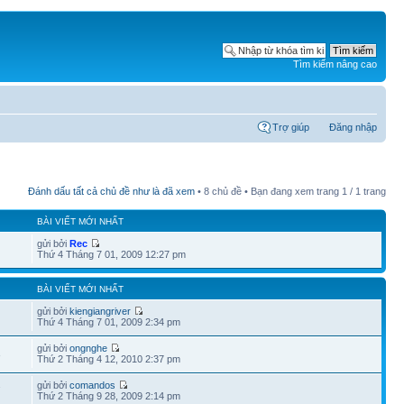
Tìm kiếm nâng cao
Trợ giúp
Đăng nhập
Đánh dấu tất cả chủ đề như là đã xem
• 8 chủ đề • Bạn đang xem trang
1
/
1
trang
BÀI VIẾT MỚI NHẤT
gửi bởi
Rec
Thứ 4 Tháng 7 01, 2009 12:27 pm
BÀI VIẾT MỚI NHẤT
gửi bởi
kiengiangriver
Thứ 4 Tháng 7 01, 2009 2:34 pm
gửi bởi
ongnghe
3
Thứ 2 Tháng 4 12, 2010 2:37 pm
gửi bởi
comandos
7
Thứ 2 Tháng 9 28, 2009 2:14 pm