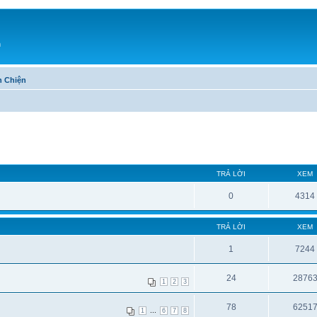
h
n Chiện
TRẢ LỜI
XEM
0
4314
TRẢ LỜI
XEM
1
7244
24
2876
1
2
3
78
6251
...
1
6
7
8