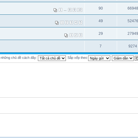
90
6694
...
1
8
9
10
49
5247
1
2
3
4
5
29
2794
1
2
3
7
9274
ị những chủ đề cách đây:
Sắp xếp theo