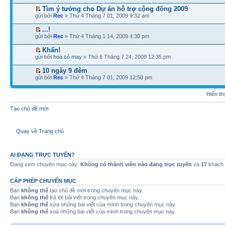
Tìm ý tưởng cho Dự án hỗ trợ cộng đồng 2009
gửi bởi
Rec
» Thứ 4 Tháng 7 01, 2009 9:32 am
...!
gửi bởi
Rec
» Thứ 4 Tháng 1 14, 2009 4:30 pm
Khẩn!
gửi bởi
hoa cỏ may
» Thứ 6 Tháng 7 24, 2009 12:35 pm
10 ngày 9 đêm
gửi bởi
Rec
» Thứ 4 Tháng 7 01, 2009 12:50 pm
Hiển th
Tạo chủ đề mới
Quay về Trang chủ
AI ĐANG TRỰC TUYẾN?
Đang xem chuyên mục này:
Không có thành viên nào đang trực tuyến
và
17
khách
CẤP PHÉP CHUYÊN MỤC
Bạn
không thể
tạo chủ đề mới trong chuyên mục này.
Bạn
không thể
trả lời bài viết trong chuyên mục này.
Bạn
không thể
sửa những bài viết của mình trong chuyên mục này.
Bạn
không thể
xoá những bài viết của mình trong chuyên mục này.