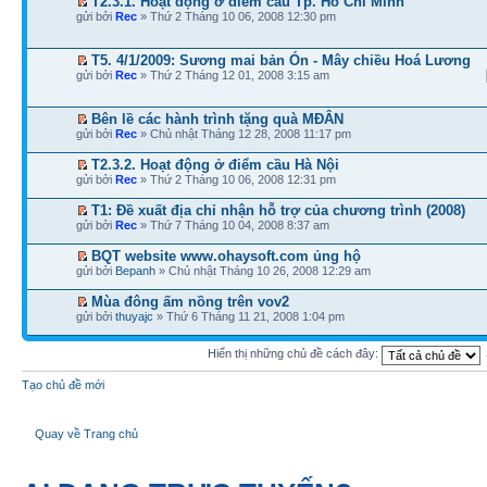
T2.3.1. Hoạt động ở điểm cầu Tp. Hồ Chí Minh
gửi bởi
Rec
» Thứ 2 Tháng 10 06, 2008 12:30 pm
T5. 4/1/2009: Sương mai bản Ón - Mây chiều Hoá Lương
gửi bởi
Rec
» Thứ 2 Tháng 12 01, 2008 3:15 am
Bên lề các hành trình tặng quà MĐÂN
gửi bởi
Rec
» Chủ nhật Tháng 12 28, 2008 11:17 pm
T2.3.2. Hoạt động ở điểm cầu Hà Nội
gửi bởi
Rec
» Thứ 2 Tháng 10 06, 2008 12:31 pm
T1: Đề xuất địa chỉ nhận hỗ trợ của chương trình (2008)
gửi bởi
Rec
» Thứ 7 Tháng 10 04, 2008 8:37 am
BQT website www.ohaysoft.com ủng hộ
gửi bởi
Bepanh
» Chủ nhật Tháng 10 26, 2008 12:29 am
Mùa đông ấm nồng trên vov2
gửi bởi
thuyajc
» Thứ 6 Tháng 11 21, 2008 1:04 pm
Hiển thị những chủ đề cách đây:
Tạo chủ đề mới
Quay về Trang chủ