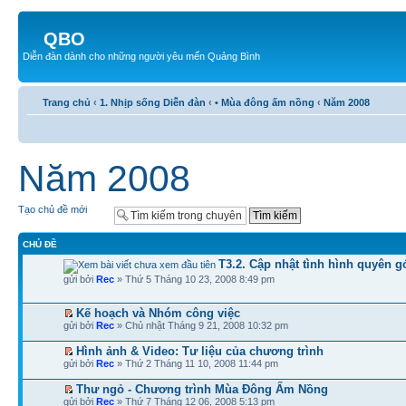
QBO
Diễn đàn dành cho những người yêu mến Quảng Bình
Trang chủ
‹
1. Nhịp sống Diễn đàn
‹
• Mùa đông ấm nồng
‹
Năm 2008
Năm 2008
Tạo chủ đề mới
CHỦ ĐỀ
T3.2. Cập nhật tình hình quyên 
gửi bởi
Rec
» Thứ 5 Tháng 10 23, 2008 8:49 pm
Kế hoạch và Nhóm công việc
gửi bởi
Rec
» Chủ nhật Tháng 9 21, 2008 10:32 pm
Hình ảnh & Video: Tư liệu của chương trình
gửi bởi
Rec
» Thứ 2 Tháng 11 10, 2008 11:44 pm
Thư ngỏ - Chương trình Mùa Đông Ấm Nồng
gửi bởi
Rec
» Thứ 7 Tháng 12 06, 2008 5:13 pm