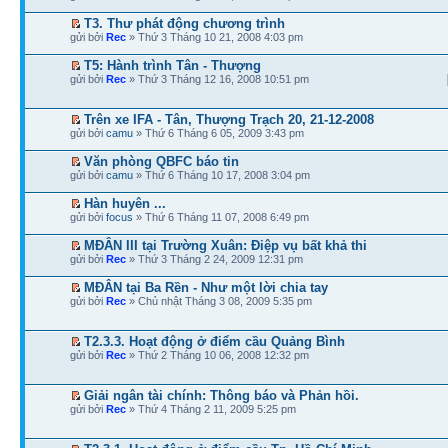
T3. Thư phát động chương trình
gửi bởi
Rec
» Thứ 3 Tháng 10 21, 2008 4:03 pm
T5: Hành trình Tân - Thượng
gửi bởi
Rec
» Thứ 3 Tháng 12 16, 2008 10:51 pm
Trên xe IFA - Tân, Thượng Trạch 20, 21-12-2008
gửi bởi
camu
» Thứ 6 Tháng 6 05, 2009 3:43 pm
Văn phòng QBFC báo tin
gửi bởi
camu
» Thứ 6 Tháng 10 17, 2008 3:04 pm
Hàn huyên ...
gửi bởi
focus
» Thứ 6 Tháng 11 07, 2008 6:49 pm
MĐÂN III tại Trường Xuân: Điệp vụ bất khả thi
gửi bởi
Rec
» Thứ 3 Tháng 2 24, 2009 12:31 pm
MĐÂN tại Ba Rền - Như một lời chia tay
gửi bởi
Rec
» Chủ nhật Tháng 3 08, 2009 5:35 pm
T2.3.3. Hoạt động ở điểm cầu Quảng Bình
gửi bởi
Rec
» Thứ 2 Tháng 10 06, 2008 12:32 pm
Giải ngân tài chính: Thông báo và Phản hồi.
gửi bởi
Rec
» Thứ 4 Tháng 2 11, 2009 5:25 pm