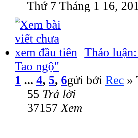
Thứ 7 Tháng 1 16, 20
Thảo luận:
Tao ngộ"
1
...
4
,
5
,
6
gửi bởi
Rec
» 
55
Trả lời
37157
Xem