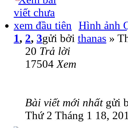
Hình ảnh 
1
,
2
,
3
gửi bởi
thanas
» Th
20
Trả lời
17504
Xem
Bài viết mới nhất
gửi 
Thứ 2 Tháng 1 18, 20