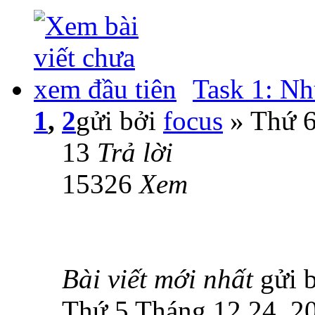
Task 1: Nh
1
,
2
gửi bởi
focus
» Thứ 6
13
Trả lời
15326
Xem
Bài viết mới nhất
gửi 
Thứ 5 Tháng 12 24, 2