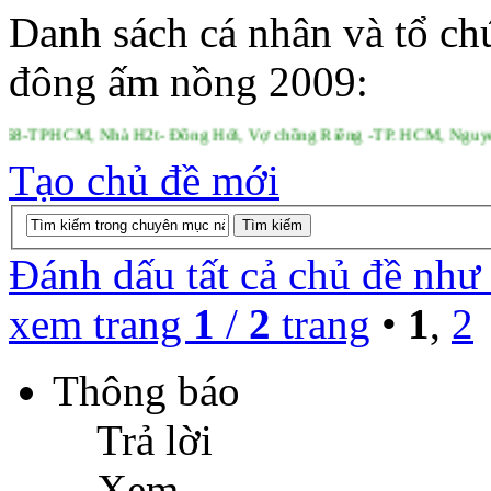
Danh sách cá nhân và tổ ch
đông ấm nồng 2009:
M, Thanhdong68-TPHCM, Nhà H2t- Đồng Hới, Vợ chồng Riêng -TP. H
Tạo chủ đề mới
Đánh dấu tất cả chủ đề như
xem trang
1
/
2
trang
•
1
,
2
Thông báo
Trả lời
Xem