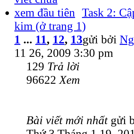
Task 2: Cậ
kim (ở trang 1)
1
...
11
,
12
,
13
gửi bởi
Ng
11 26, 2009 3:30 pm
129
Trả lời
96622
Xem
Bài viết mới nhất
gửi 
Thứ 3 Tháng 1 19, 20