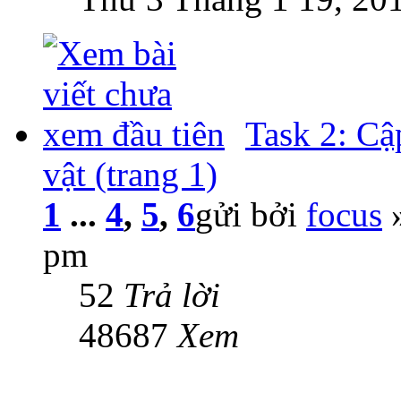
Task 2: Cậ
vật (trang 1)
1
...
4
,
5
,
6
gửi bởi
focus
»
pm
52
Trả lời
48687
Xem