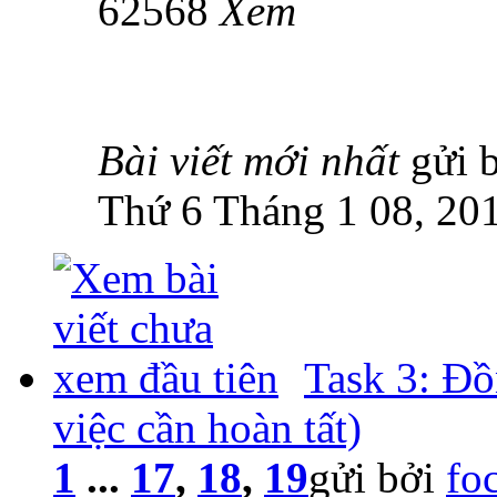
62568
Xem
Bài viết mới nhất
gửi 
Thứ 6 Tháng 1 08, 20
Task 3: Đ
việc cần hoàn tất)
1
...
17
,
18
,
19
gửi bởi
fo