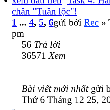
Task 4: Hà
chân "Tuần lộc"!
1
...
4
,
5
,
6
gửi bởi
Rec
» 
pm
56
Trả lời
36571
Xem
Bài viết mới nhất
gửi 
Thứ 6 Tháng 12 25, 2