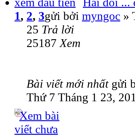
Hai đôi ..
1
,
2
,
3
gửi bởi
myngoc
» 
25
Trả lời
25187
Xem
Bài viết mới nhất
gửi 
Thứ 7 Tháng 1 23, 20