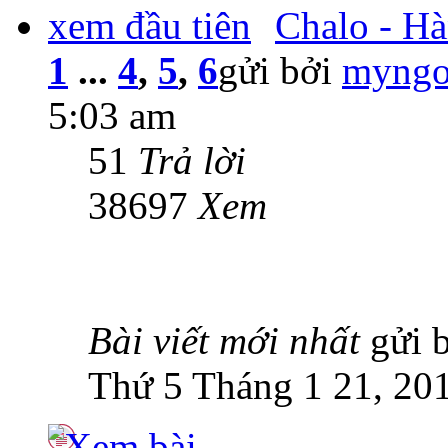
Chalo - Hà
1
...
4
,
5
,
6
gửi bởi
myngo
5:03 am
51
Trả lời
38697
Xem
Bài viết mới nhất
gửi 
Thứ 5 Tháng 1 21, 20