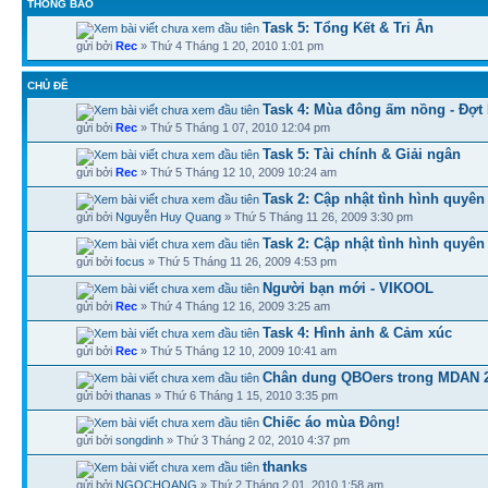
THÔNG BÁO
Task 5: Tổng Kết & Tri Ân
gửi bởi
Rec
» Thứ 4 Tháng 1 20, 2010 1:01 pm
CHỦ ĐỀ
Task 4: Mùa đông ấm nồng - Đợt 
gửi bởi
Rec
» Thứ 5 Tháng 1 07, 2010 12:04 pm
Task 5: Tài chính & Giải ngân
gửi bởi
Rec
» Thứ 5 Tháng 12 10, 2009 10:24 am
Task 2: Cập nhật tình hình quyên
gửi bởi
Nguyễn Huy Quang
» Thứ 5 Tháng 11 26, 2009 3:30 pm
Task 2: Cập nhật tình hình quyên 
gửi bởi
focus
» Thứ 5 Tháng 11 26, 2009 4:53 pm
Người bạn mới - VIKOOL
gửi bởi
Rec
» Thứ 4 Tháng 12 16, 2009 3:25 am
Task 4: Hình ảnh & Cảm xúc
gửi bởi
Rec
» Thứ 5 Tháng 12 10, 2009 10:41 am
Chân dung QBOers trong MDAN 
gửi bởi
thanas
» Thứ 6 Tháng 1 15, 2010 3:35 pm
Chiếc áo mùa Đông!
gửi bởi
songdinh
» Thứ 3 Tháng 2 02, 2010 4:37 pm
thanks
gửi bởi
NGOCHOANG
» Thứ 2 Tháng 2 01, 2010 1:58 am