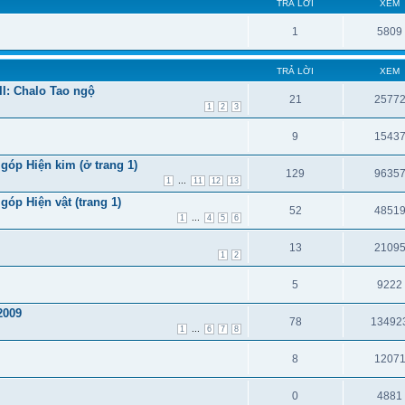
TRẢ LỜI
XEM
1
5809
TRẢ LỜI
XEM
II: Chalo Tao ngộ
21
2577
1
2
3
9
1543
 góp Hiện kim (ở trang 1)
129
9635
...
1
11
12
13
góp Hiện vật (trang 1)
52
4851
...
1
4
5
6
13
2109
1
2
5
9222
2009
78
13492
...
1
6
7
8
8
1207
0
4881