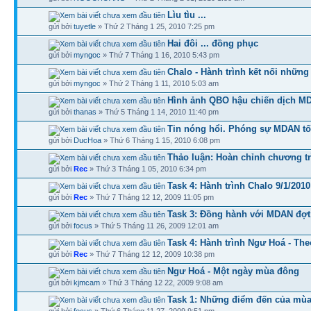
Lìu tìu ...
gửi bởi
tuyetle
» Thứ 2 Tháng 1 25, 2010 7:25 pm
Hai đôi ... đồng phục
gửi bởi
myngoc
» Thứ 7 Tháng 1 16, 2010 5:43 pm
Chalo - Hành trình kết nối những 
gửi bởi
myngoc
» Thứ 2 Tháng 1 11, 2010 5:03 am
Hình ảnh QBO hậu chiến dịch M
gửi bởi
thanas
» Thứ 5 Tháng 1 14, 2010 11:40 pm
Tin nóng hổi. Phóng sự MDAN tố
gửi bởi
DucHoa
» Thứ 6 Tháng 1 15, 2010 6:08 pm
Thảo luận: Hoàn chỉnh chương tr
gửi bởi
Rec
» Thứ 3 Tháng 1 05, 2010 6:34 pm
Task 4: Hành trình Chalo 9/1/2010
gửi bởi
Rec
» Thứ 7 Tháng 12 12, 2009 11:05 pm
Task 3: Đồng hành với MDAN đợt I
gửi bởi
focus
» Thứ 5 Tháng 11 26, 2009 12:01 am
Task 4: Hành trình Ngư Hoá - The
gửi bởi
Rec
» Thứ 7 Tháng 12 12, 2009 10:38 pm
Ngư Hoá - Một ngày mùa đông
gửi bởi
kjmcam
» Thứ 3 Tháng 12 22, 2009 9:08 am
Task 1: Những điểm đến của mùa
gửi bởi
focus
» Thứ 6 Tháng 11 27, 2009 9:51 pm