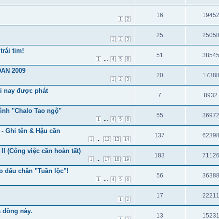
16
1945
1
2
25
2505
1
2
3
trái tim!
51
3854
...
1
4
5
6
DAN 2009
20
1738
1
2
3
i nay được phát
7
8932
ình "Chalo Tao ngộ"
55
3697
...
1
4
5
6
 - Ghi tên & Hậu cần
137
6239
...
1
12
13
14
I (Công việc cần hoàn tất)
183
7112
...
1
17
18
19
o dấu chân "Tuần lộc"!
56
3638
...
1
4
5
6
17
2221
1
2
 đông này.
13
1523