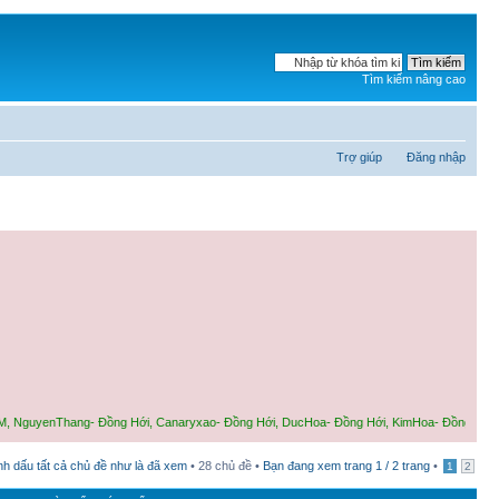
Tìm kiếm nâng cao
Trợ giúp
Đăng nhập
. HCM, NguyenThang- Đồng Hới, Canaryxao- Đồng Hới, DucHoa- Đồng Hới, KimHoa- Đồng H
h dấu tất cả chủ đề như là đã xem
• 28 chủ đề •
Bạn đang xem trang
1
/
2
trang
•
1
2