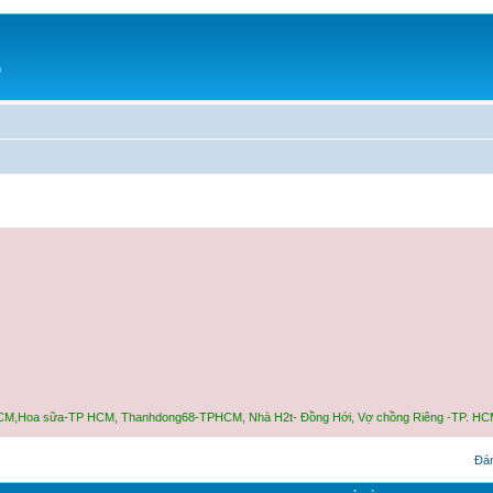
h
tea- TPHCM,Hoa sữa-TP HCM, Thanhdong68-TPHCM, Nhà H2t- Đồng Hới, Vợ chồng Riêng -TP
Đán