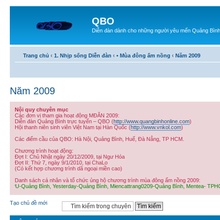
QBO
Diễn đàn dành cho những người yêu mến Quảng Bìn
Trang chủ
‹
1. Nhịp sống Diễn đàn
‹
• Mùa đông ấm nồng
‹
Năm 2009
Năm 2009
Nội quy chuyên mục
Các đơn vị tham gia hoạt động MĐÂN 2009:
Diễn đàn Quảng Bình trực tuyến – QBO (
http://www.quangbinhonline.com
)
Hội thanh niên sinh viên Việt Nam tại Hàn Quốc (
http://www.vnkol.com
)
Các điểm cầu của QBO: Hà Nội, Quảng Bình, Huế, Đà Nẳng, TP HCM.
Chương trình hoạt động:
Đợt I: Chủ Nhật ngày 20/12/2009, tại Ngư Hóa
Đợt II: Thứ 7, ngày 9/1/2010, tại ChaLo
(Có kết hợp chương trình dã ngoại miền cao)
Danh sách cá nhân và tổ chức ủng hộ chương trình mùa đông ấm nồng 2009:
 Quảng Bình, CPU-Quảng Bình, Yesterday-Quảng Bình, Miencattrang0209-Quảng Bình, Men
Tạo chủ đề mới