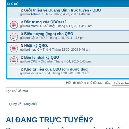
CHỦ ĐỀ
Giới thiệu về Quảng Bình trực tuyến - QBO
gửi bởi
Admin
» Thứ 2 Tháng 4 23, 2007 4:46 pm
Đặc trưng của QBOers?
gửi bởi
math0
» Chủ nhật Tháng 4 17, 2011 4:35 am
Biểu tượng (logo) cho QBO
gửi bởi
Cột
» Thứ 4 Tháng 1 26, 2011 1:13 pm
Nhật ký QBO.
gửi bởi
math0
» Thứ 4 Tháng 12 30, 2009 9:46 am
Bên lề nhật ký QBO
gửi bởi
CPU
» Chủ nhật Tháng 4 04, 2010 6:45 pm
Kho tư liệu của QBO (chỉ được đọc)
gửi bởi
focus
» Thứ 4 Tháng 1 20, 2010 10:59 am
Hiển thị những chủ đề cách đây:
Tạo chủ đề mới
Quay về Trang chủ
AI ĐANG TRỰC TUYẾN?