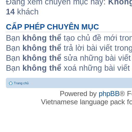
Đang xem chuyên mục này:
Không
14
khách
CẤP PHÉP CHUYÊN MỤC
Bạn
không thể
tạo chủ đề mới tro
Bạn
không thể
trả lời bài viết tro
Bạn
không thể
sửa những bài viết
Bạn
không thể
xoá những bài viết
Trang chủ
Powered by
phpBB
® F
Vietnamese language pack f