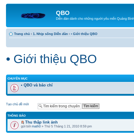
QBO
Diễn đàn dành cho những người yêu mến Quảng Bìn
Trang chủ
‹
1. Nhịp sống Diễn đàn
‹
• Giới thiệu QBO
• Giới thiệu QBO
CHUYÊN MỤC
• QBO và báo chí
Tạo chủ đề mới
THÔNG BÁO
Thu thập link ảnh
gửi bởi
math0
» Thứ 5 Tháng 1 21, 2010 8:59 pm