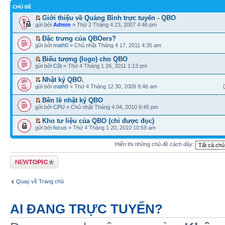
CHỦ ĐỀ
Giới thiệu về Quảng Bình trực tuyến - QBO
gửi bởi
Admin
» Thứ 2 Tháng 4 23, 2007 4:46 pm
Đặc trưng của QBOers?
gửi bởi
math0
» Chủ nhật Tháng 4 17, 2011 4:35 am
Biểu tượng (logo) cho QBO
gửi bởi
Cột
» Thứ 4 Tháng 1 26, 2011 1:13 pm
Nhật ký QBO.
gửi bởi
math0
» Thứ 4 Tháng 12 30, 2009 9:46 am
Bên lề nhật ký QBO
gửi bởi
CPU
» Chủ nhật Tháng 4 04, 2010 6:45 pm
Kho tư liệu của QBO (chỉ được đọc)
gửi bởi
focus
» Thứ 4 Tháng 1 20, 2010 10:59 am
Hiển thị những chủ đề cách đây:
Tạo chủ đề mới
Quay về Trang chủ
AI ĐANG TRỰC TUYẾN?