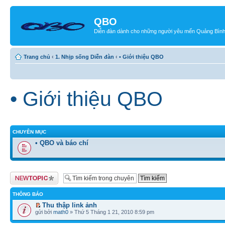
QBO
Diễn đàn dành cho những người yêu mến Quảng Bìn
Trang chủ
‹
1. Nhịp sống Diễn đàn
‹
• Giới thiệu QBO
• Giới thiệu QBO
CHUYÊN MỤC
• QBO và báo chí
Tạo chủ đề mới
THÔNG BÁO
Thu thập link ảnh
gửi bởi
math0
» Thứ 5 Tháng 1 21, 2010 8:59 pm