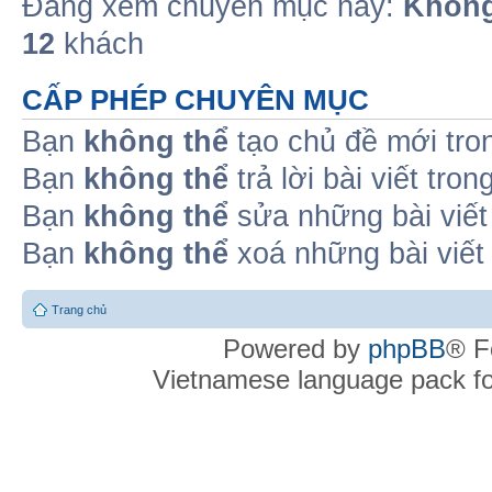
Đang xem chuyên mục này:
Không
12
khách
CẤP PHÉP CHUYÊN MỤC
Bạn
không thể
tạo chủ đề mới tro
Bạn
không thể
trả lời bài viết tro
Bạn
không thể
sửa những bài viết
Bạn
không thể
xoá những bài viết
Trang chủ
Powered by
phpBB
® F
Vietnamese language pack f