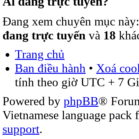
Ai đang trực tuyến?
Đang xem chuyên mục này
đang trực tuyến
và
18
khá
Trang chủ
Ban điều hành
•
Xoá cook
tính theo giờ UTC + 7 G
Powered by
phpBB
® Foru
Vietnamese language pack 
support
.