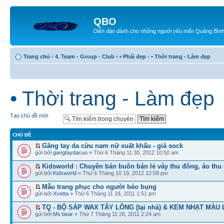
QBO
Diễn đàn dành cho những người yêu mến Quảng Bìn
Trang chủ
‹
4. Team - Group - Club
‹
• Phái đẹp
‹
• Thời trang - Làm đẹp
• Thời trang - Làm đẹp
Tạo chủ đề mới
CHỦ ĐỀ
Găng tay da cừu nam nữ xuất khẩu - giá sock
gửi bởi
gangtaydacuu
» Thứ 6 Tháng 11 30, 2012 10:50 am
Kidsworld : Chuyên bán buôn bán lẻ váy thu đông, áo thu
gửi bởi
Kidsworld
» Thứ 6 Tháng 10 19, 2012 12:58 pm
Mẫu trang phục cho người béo bụng
gửi bởi
Xvetta
» Thứ 6 Tháng 11 18, 2011 1:51 pm
TQ - BỘ SÁP WAX TẨY LÔNG (tại nhà) & KEM NHẠT MÀU
gửi bởi
Ms bear
» Thứ 7 Tháng 11 26, 2011 2:24 am