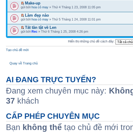
Make-up
gửi bởi
hoa cỏ may
» Thứ 4 Tháng 1 23, 2008 11:05 pm
Làm đẹp nào
gửi bởi
hoa cỏ may
» Thứ 5 Tháng 1 24, 2008 11:01 pm
Tất tần tật về Len
gửi bởi
Rec
» Thứ 6 Tháng 1 25, 2008 4:26 pm
Hiển thị những chủ đề cách đây:
Tạo chủ đề mới
Quay về Trang chủ
AI ĐANG TRỰC TUYẾN?
Đang xem chuyên mục này:
Không
37
khách
CẤP PHÉP CHUYÊN MỤC
Bạn
không thể
tạo chủ đề mới tro