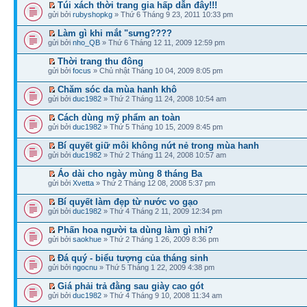
Túi xách thời trang gia hấp dẫn đây!!!
gửi bởi
rubyshopkg
» Thứ 6 Tháng 9 23, 2011 10:33 pm
Làm gì khi mắt "sưng????
gửi bởi
nho_QB
» Thứ 6 Tháng 12 11, 2009 12:59 pm
Thời trang thu đông
gửi bởi
focus
» Chủ nhật Tháng 10 04, 2009 8:05 pm
Chăm sóc da mùa hanh khô
gửi bởi
duc1982
» Thứ 2 Tháng 11 24, 2008 10:54 am
Cách dùng mỹ phẩm an toàn
gửi bởi
duc1982
» Thứ 5 Tháng 10 15, 2009 8:45 pm
Bí quyết giữ môi không nứt nẻ trong mùa hanh
gửi bởi
duc1982
» Thứ 2 Tháng 11 24, 2008 10:57 am
Áo dài cho ngày mùng 8 tháng Ba
gửi bởi
Xvetta
» Thứ 2 Tháng 12 08, 2008 5:37 pm
Bí quyết làm đẹp từ nước vo gạo
gửi bởi
duc1982
» Thứ 4 Tháng 2 11, 2009 12:34 pm
Phấn hoa người ta dùng làm gì nhỉ?
gửi bởi
saokhue
» Thứ 2 Tháng 1 26, 2009 8:36 pm
Đá quý - biểu tượng của tháng sinh
gửi bởi
ngocnu
» Thứ 5 Tháng 1 22, 2009 4:38 pm
Giá phải trả đằng sau giày cao gót
gửi bởi
duc1982
» Thứ 4 Tháng 9 10, 2008 11:34 am