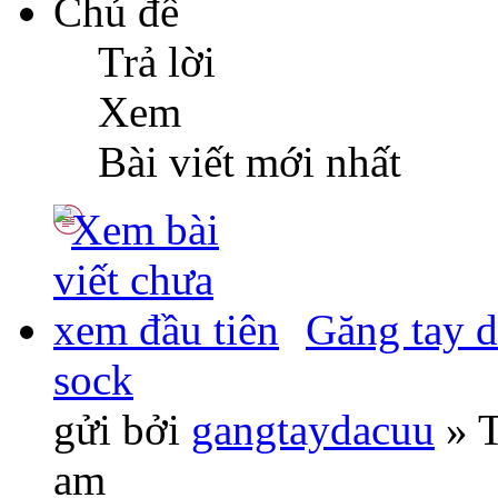
Chủ đề
Trả lời
Xem
Bài viết mới nhất
Găng tay d
sock
gửi bởi
gangtaydacuu
» T
am