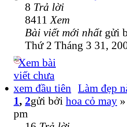
8
Trả lời
8411
Xem
Bài viết mới nhất
gửi 
Thứ 2 Tháng 3 31, 20
Làm đẹp n
1
,
2
gửi bởi
hoa cỏ may
» 
pm
16
Trả lời