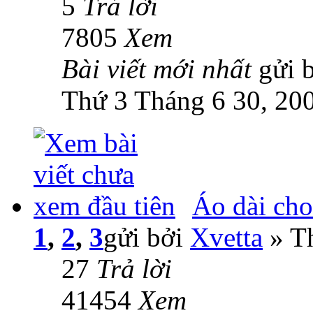
5
Trả lời
7805
Xem
Bài viết mới nhất
gửi 
Thứ 3 Tháng 6 30, 20
Áo dài ch
1
,
2
,
3
gửi bởi
Xvetta
» Th
27
Trả lời
41454
Xem