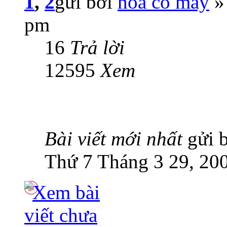
1
,
2
gửi bởi
hoa cỏ may
» 
pm
16
Trả lời
12595
Xem
Bài viết mới nhất
gửi 
Thứ 7 Tháng 3 29, 20