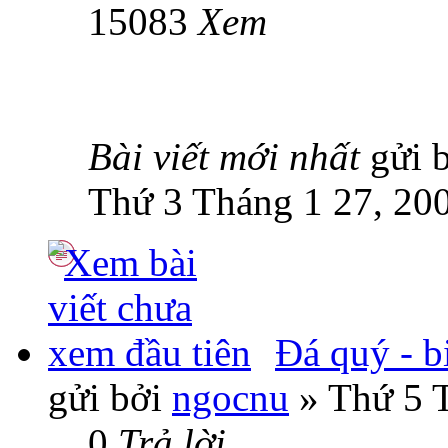
15083
Xem
Bài viết mới nhất
gửi 
Thứ 3 Tháng 1 27, 20
Đá quý - b
gửi bởi
ngocnu
» Thứ 5 T
0
Trả lời