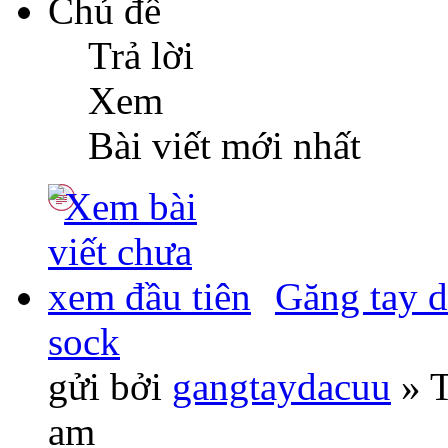
Chủ đề
Trả lời
Xem
Bài viết mới nhất
Găng tay d
sock
gửi bởi
gangtaydacuu
» T
am