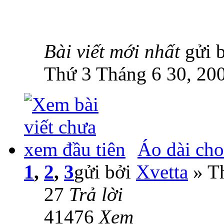
Bài viết mới nhất
gửi 
Thứ 3 Tháng 6 30, 20
Áo dài ch
1
,
2
,
3
gửi bởi
Xvetta
» Th
27
Trả lời
41476
Xem