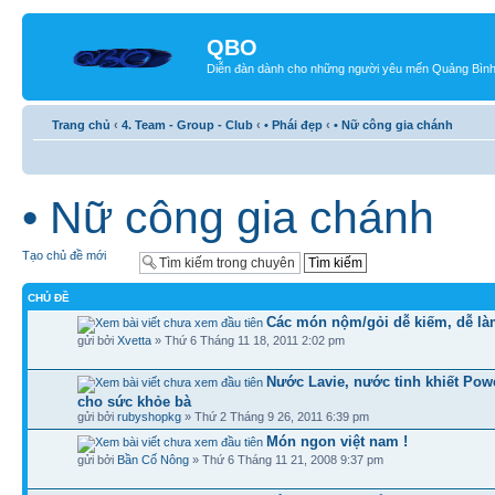
QBO
Diễn đàn dành cho những người yêu mến Quảng Bìn
Trang chủ
‹
4. Team - Group - Club
‹
• Phái đẹp
‹
• Nữ công gia chánh
• Nữ công gia chánh
Tạo chủ đề mới
CHỦ ĐỀ
Các món nộm/gỏi dễ kiếm, dễ l
gửi bởi
Xvetta
» Thứ 6 Tháng 11 18, 2011 2:02 pm
Nước Lavie, nước tinh khiết Powe
cho sức khỏe bà
gửi bởi
rubyshopkg
» Thứ 2 Tháng 9 26, 2011 6:39 pm
Món ngon việt nam !
gửi bởi
Bần Cố Nông
» Thứ 6 Tháng 11 21, 2008 9:37 pm