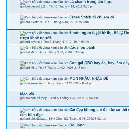
Lá chanh trong ẩm thực
gửi bởi
bemai2011
» Thứ 5 Tháng 4 14, 2011 3:28 pm
Cross Stitch đi chị em ơi
gửi bởi
Xvetta
» Thứ 5 Tháng 6 10, 2010 9:58 am
6 món ngon tuyệt từ thịt Bò.@Th
rượu khoẻ người.
gửi bởi
tuyetle
» Thứ 6 Tháng 4 02, 2010 9:45 pm
Các món bánh
gửi bởi
Mit
» Thứ 7 Tháng 3 29, 2008 9:38 am
Con gái QBO hay ăn, hay làm đâ
gửi bởi
Mit
» Thứ 5 Tháng 10 02, 2008 3:48 pm
MÓN NHẬU, NHẬU ĐÊ
gửi bởi
saokhue
» Thứ 7 Tháng 11 21, 2009 8:24 pm
Mẹo vặt
gửi bởi
hoa cỏ may
» Thứ 5 Tháng 1 31, 2008 12:06 am
Cái đẹp không chỉ đến từ cơ thể
tâm hồn đẹp
gửi bởi
chieclabattu_88
» Chủ nhật Tháng 6 08, 2008 8:52 pm
Đồ uống