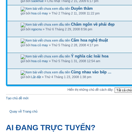
gửi bởi
saokhue
» Chủ nhật Tháng 2 15, 2009 6:17 pm
Duyên thầm
gửi bởi
hoa cỏ may
» Thứ 2 Tháng 2 11, 2008 11:22 pm
Châm ngôn về phái đẹp
gửi bởi
ngocnu
» Thứ 6 Tháng 2 29, 2008 8:56 pm
Cắm hoa nghệ thuật
gửi bởi
hoa cỏ may
» Thứ 5 Tháng 2 28, 2008 4:17 pm
Ý nghĩa các loài hoa
gửi bởi
hoa cỏ may
» Thứ 5 Tháng 1 31, 2008 12:54 am
Cùng nhau vào bếp ...
gửi bởi
Lật đật
» Thứ 4 Tháng 1 23, 2008 1:38 pm
Hiển thị những chủ đề cách đây:
Tạo chủ đề mới
Quay về Trang chủ
AI ĐANG TRỰC TUYẾN?