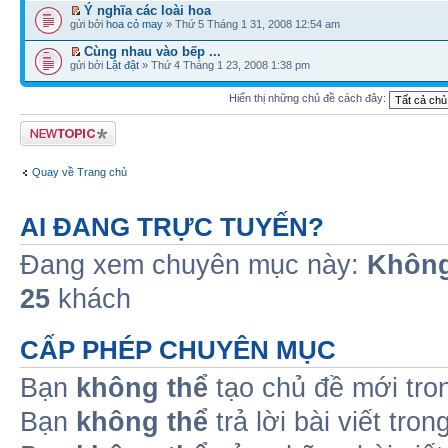
Ý nghĩa các loài hoa
gửi bởi
hoa cỏ may
» Thứ 5 Tháng 1 31, 2008 12:54 am
Cùng nhau vào bếp ...
gửi bởi
Lật đật
» Thứ 4 Tháng 1 23, 2008 1:38 pm
Hiển thị những chủ đề cách đây:
Tạo chủ đề mới
Quay về Trang chủ
AI ĐANG TRỰC TUYẾN?
Đang xem chuyên mục này:
Không
25
khách
CẤP PHÉP CHUYÊN MỤC
Bạn
không thể
tạo chủ đề mới tro
Bạn
không thể
trả lời bài viết tro