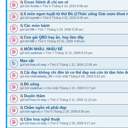
Cross Stitch đi chị em ơi
gửi bởi
Xvetta
» Thứ 5 Tháng 6 10, 2010 9:58 am
6 món ngon tuyệt từ thịt Bò.@Thức uống Giải rượu khoẻ 
gửi bởi
tuyetle
» Thứ 6 Tháng 4 02, 2010 9:45 pm
Các món bánh
gửi bởi
Mit
» Thứ 7 Tháng 3 29, 2008 9:38 am
Con gái QBO hay ăn, hay làm đây
gửi bởi
Mit
» Thứ 5 Tháng 10 02, 2008 3:48 pm
MÓN NHẬU, NHẬU ĐÊ
gửi bởi
saokhue
» Thứ 7 Tháng 11 21, 2009 8:24 pm
Mẹo vặt
gửi bởi
hoa cỏ may
» Thứ 5 Tháng 1 31, 2008 12:06 am
Cái đẹp không chỉ đến từ cơ thể đẹp mà còn từ tâm hồn đ
gửi bởi
chieclabattu_88
» Chủ nhật Tháng 6 08, 2008 8:52 pm
Đồ uống
gửi bởi
saokhue
» Chủ nhật Tháng 2 15, 2009 6:17 pm
Duyên thầm
gửi bởi
hoa cỏ may
» Thứ 2 Tháng 2 11, 2008 11:22 pm
Châm ngôn về phái đẹp
gửi bởi
ngocnu
» Thứ 6 Tháng 2 29, 2008 8:56 pm
Cắm hoa nghệ thuật
gửi bởi
hoa cỏ may
» Thứ 5 Tháng 2 28, 2008 4:17 pm