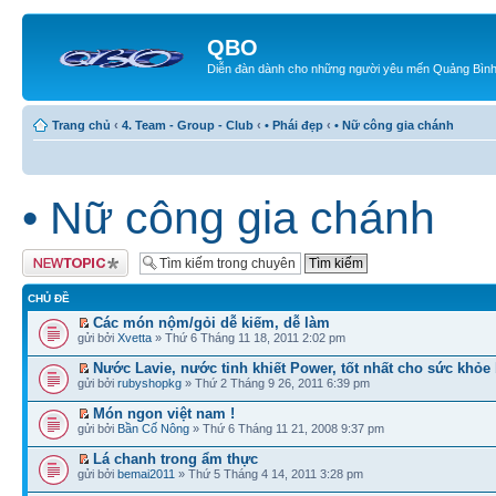
QBO
Diễn đàn dành cho những người yêu mến Quảng Bìn
Trang chủ
‹
4. Team - Group - Club
‹
• Phái đẹp
‹
• Nữ công gia chánh
• Nữ công gia chánh
Tạo chủ đề mới
CHỦ ĐỀ
Các món nộm/gỏi dễ kiếm, dễ làm
gửi bởi
Xvetta
» Thứ 6 Tháng 11 18, 2011 2:02 pm
Nước Lavie, nước tinh khiết Power, tốt nhất cho sức khỏe
gửi bởi
rubyshopkg
» Thứ 2 Tháng 9 26, 2011 6:39 pm
Món ngon việt nam !
gửi bởi
Bần Cố Nông
» Thứ 6 Tháng 11 21, 2008 9:37 pm
Lá chanh trong ẩm thực
gửi bởi
bemai2011
» Thứ 5 Tháng 4 14, 2011 3:28 pm