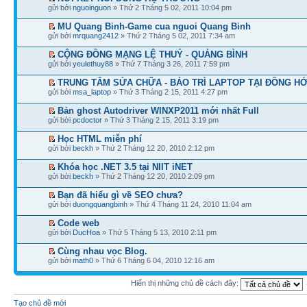
gửi bởi
nguoinguon
» Thứ 2 Tháng 5 02, 2011 10:04 pm
MU Quang Binh-Game cua nguoi Quang Binh
gửi bởi
mrquang2412
» Thứ 2 Tháng 5 02, 2011 7:34 am
CỘNG ĐỒNG MẠNG LỆ THUỶ - QUẢNG BÌNH
gửi bởi
yeulethuy88
» Thứ 7 Tháng 3 26, 2011 7:59 pm
TRUNG TÂM SỬA CHỮA - BẢO TRÌ LAPTOP TẠI ĐỒNG HỚ
gửi bởi
msa_laptop
» Thứ 3 Tháng 2 15, 2011 4:27 pm
Bản ghost Autodriver WINXP2011 mới nhất Full
gửi bởi
pcdoctor
» Thứ 3 Tháng 2 15, 2011 3:19 pm
Học HTML miễn phí
gửi bởi
beckh
» Thứ 2 Tháng 12 20, 2010 2:12 pm
Khóa học .NET 3.5 tại NIIT iNET
gửi bởi
beckh
» Thứ 2 Tháng 12 20, 2010 2:09 pm
Bạn đã hiểu gì về SEO chưa?
gửi bởi
duongquangbinh
» Thứ 4 Tháng 11 24, 2010 11:04 am
Code web
gửi bởi
DucHoa
» Thứ 5 Tháng 5 13, 2010 2:11 pm
Cùng nhau vọc Blog.
gửi bởi
math0
» Thứ 6 Tháng 6 04, 2010 12:16 am
Hiển thị những chủ đề cách đây:
Tạo chủ đề mới