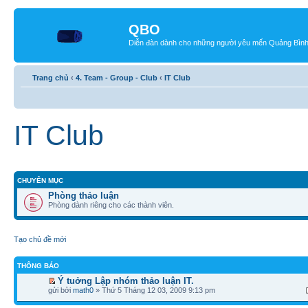
QBO
Diễn đàn dành cho những người yêu mến Quảng Bìn
Trang chủ
‹
4. Team - Group - Club
‹
IT Club
IT Club
CHUYÊN MỤC
Phòng thảo luận
Phòng dành riêng cho các thành viên.
Tạo chủ đề mới
THÔNG BÁO
Ý tuởng Lập nhóm thảo luận IT.
gửi bởi
math0
» Thứ 5 Tháng 12 03, 2009 9:13 pm