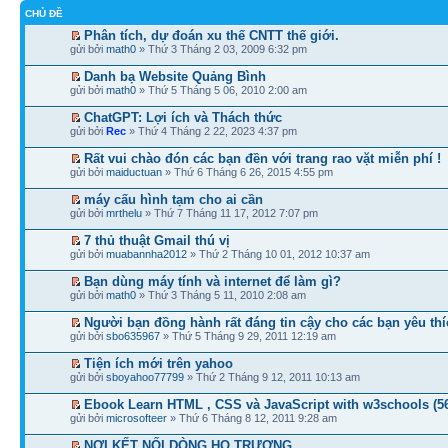
CHỦ ĐỀ
Phân tích, dự đoán xu thế CNTT thế giới.
gửi bởi
math0
» Thứ 3 Tháng 2 03, 2009 6:32 pm
Danh bạ Website Quảng Bình
gửi bởi
math0
» Thứ 5 Tháng 5 06, 2010 2:00 am
ChatGPT: Lợi ích và Thách thức
gửi bởi
Rec
» Thứ 4 Tháng 2 22, 2023 4:37 pm
Rất vui chào đón các bạn đền với trang rao vặt miễn phí !
gửi bởi
maiductuan
» Thứ 6 Tháng 6 26, 2015 4:55 pm
máy cấu hình tạm cho ai cần
gửi bởi
mrthelu
» Thứ 7 Tháng 11 17, 2012 7:07 pm
7 thủ thuật Gmail thú vị
gửi bởi
muabannha2012
» Thứ 2 Tháng 10 01, 2012 10:37 am
Bạn dùng máy tính và internet để làm gì?
gửi bởi
math0
» Thứ 3 Tháng 5 11, 2010 2:08 am
Người bạn đồng hành rất đáng tin cậy cho các bạn yêu thí
gửi bởi
sbo635967
» Thứ 5 Tháng 9 29, 2011 12:19 am
Tiện ích mới trên yahoo
gửi bởi
sboyahoo77799
» Thứ 2 Tháng 9 12, 2011 10:13 am
Ebook Learn HTML , CSS và JavaScript with w3schools (5
gửi bởi
microsofteer
» Thứ 6 Tháng 8 12, 2011 9:28 am
NƠI KẾT NỐI DÒNG HỌ TRƯƠNG