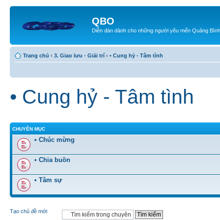
QBO
Diễn đàn dành cho những người yêu mến Quảng Bìn
Trang chủ
‹
3. Giao lưu - Giải trí
‹
• Cung hỷ - Tâm tình
• Cung hỷ - Tâm tình
CHUYÊN MỤC
• Chúc mừng
• Chia buồn
• Tâm sự
Tạo chủ đề mới