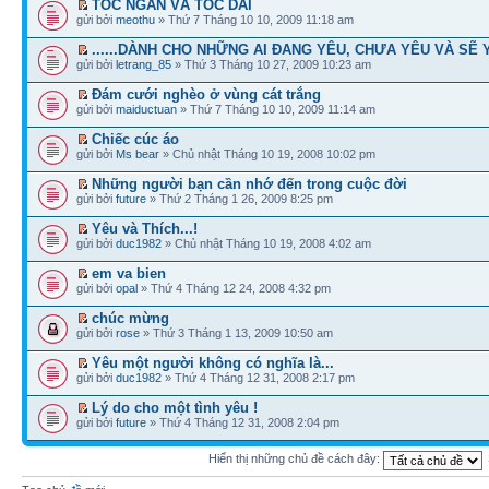
TÓC NGẮN VÀ TÓC DÀI
gửi bởi
meothu
» Thứ 7 Tháng 10 10, 2009 11:18 am
......DÀNH CHO NHỮNG AI ĐANG YÊU, CHƯA YÊU VÀ SẼ YÊU
gửi bởi
letrang_85
» Thứ 3 Tháng 10 27, 2009 10:23 am
Đám cưới nghèo ở vùng cát trắng
gửi bởi
maiductuan
» Thứ 7 Tháng 10 10, 2009 11:14 am
Chiếc cúc áo
gửi bởi
Ms bear
» Chủ nhật Tháng 10 19, 2008 10:02 pm
Những người bạn cần nhớ đến trong cuộc đời
gửi bởi
future
» Thứ 2 Tháng 1 26, 2009 8:25 pm
Yêu và Thích...!
gửi bởi
duc1982
» Chủ nhật Tháng 10 19, 2008 4:02 am
em va bien
gửi bởi
opal
» Thứ 4 Tháng 12 24, 2008 4:32 pm
chúc mừng
gửi bởi
rose
» Thứ 3 Tháng 1 13, 2009 10:50 am
Yêu một người không có nghĩa là...
gửi bởi
duc1982
» Thứ 4 Tháng 12 31, 2008 2:17 pm
Lý do cho một tình yêu !
gửi bởi
future
» Thứ 4 Tháng 12 31, 2008 2:04 pm
Hiển thị những chủ đề cách đây: