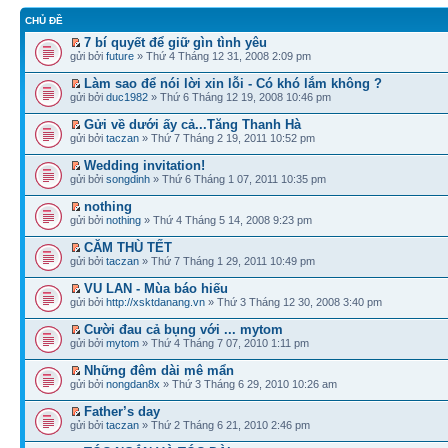
CHỦ ĐỀ
7 bí quyết để giữ gìn tình yêu
gửi bởi
future
» Thứ 4 Tháng 12 31, 2008 2:09 pm
Làm sao để nói lời xin lỗi - Có khó lắm không ?
gửi bởi
duc1982
» Thứ 6 Tháng 12 19, 2008 10:46 pm
Gửi về dưới ấy cả...Tăng Thanh Hà
gửi bởi
taczan
» Thứ 7 Tháng 2 19, 2011 10:52 pm
Wedding invitation!
gửi bởi
songdinh
» Thứ 6 Tháng 1 07, 2011 10:35 pm
nothing
gửi bởi
nothing
» Thứ 4 Tháng 5 14, 2008 9:23 pm
CĂM THÙ TẾT
gửi bởi
taczan
» Thứ 7 Tháng 1 29, 2011 10:49 pm
VU LAN - Mùa báo hiếu
gửi bởi
http://xsktdanang.vn
» Thứ 3 Tháng 12 30, 2008 3:40 pm
Cười đau cả bụng với ... mytom
gửi bởi
mytom
» Thứ 4 Tháng 7 07, 2010 1:11 pm
Những đêm dài mê mẩn
gửi bởi
nongdan8x
» Thứ 3 Tháng 6 29, 2010 10:26 am
Father’s day
gửi bởi
taczan
» Thứ 2 Tháng 6 21, 2010 2:46 pm