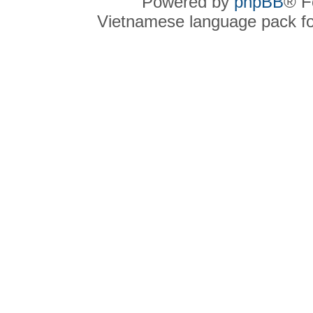
Powered by
phpBB
® F
Vietnamese language pack f