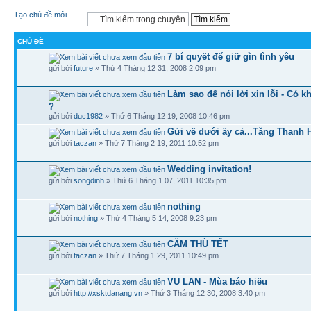
Tạo chủ đề mới
CHỦ ĐỀ
7 bí quyết để giữ gìn tình yêu
gửi bởi
future
» Thứ 4 Tháng 12 31, 2008 2:09 pm
Làm sao để nói lời xin lỗi - Có 
?
gửi bởi
duc1982
» Thứ 6 Tháng 12 19, 2008 10:46 pm
Gửi về dưới ấy cả...Tăng Thanh 
gửi bởi
taczan
» Thứ 7 Tháng 2 19, 2011 10:52 pm
Wedding invitation!
gửi bởi
songdinh
» Thứ 6 Tháng 1 07, 2011 10:35 pm
nothing
gửi bởi
nothing
» Thứ 4 Tháng 5 14, 2008 9:23 pm
CĂM THÙ TẾT
gửi bởi
taczan
» Thứ 7 Tháng 1 29, 2011 10:49 pm
VU LAN - Mùa báo hiếu
gửi bởi
http://xsktdanang.vn
» Thứ 3 Tháng 12 30, 2008 3:40 pm