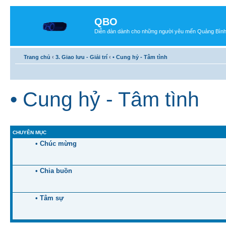
QBO
Diễn đàn dành cho những người yêu mến Quảng Bìn
Trang chủ
‹
3. Giao lưu - Giải trí
‹
• Cung hỷ - Tâm tình
• Cung hỷ - Tâm tình
CHUYÊN MỤC
• Chúc mừng
• Chia buồn
• Tâm sự