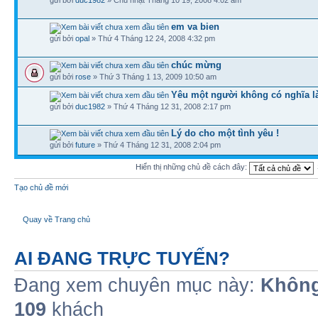
em va bien
gửi bởi
opal
» Thứ 4 Tháng 12 24, 2008 4:32 pm
chúc mừng
gửi bởi
rose
» Thứ 3 Tháng 1 13, 2009 10:50 am
Yêu một người không có nghĩa là
gửi bởi
duc1982
» Thứ 4 Tháng 12 31, 2008 2:17 pm
Lý do cho một tình yêu !
gửi bởi
future
» Thứ 4 Tháng 12 31, 2008 2:04 pm
Hiển thị những chủ đề cách đây:
Tạo chủ đề mới
Quay về Trang chủ
AI ĐANG TRỰC TUYẾN?
Đang xem chuyên mục này:
Không
109
khách