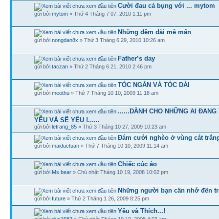
Cười đau cả bụng với ... mytom
gửi bởi
mytom
» Thứ 4 Tháng 7 07, 2010 1:11 pm
Những đêm dài mê mẩn
gửi bởi
nongdan8x
» Thứ 3 Tháng 6 29, 2010 10:26 am
Father’s day
gửi bởi
taczan
» Thứ 2 Tháng 6 21, 2010 2:46 pm
TÓC NGẮN VÀ TÓC DÀI
gửi bởi
meothu
» Thứ 7 Tháng 10 10, 2009 11:18 am
......DÀNH CHO NHỮNG AI ĐANG
YÊU VÀ SẼ YÊU !......
gửi bởi
letrang_85
» Thứ 3 Tháng 10 27, 2009 10:23 am
Đám cưới nghèo ở vùng cát trắn
gửi bởi
maiductuan
» Thứ 7 Tháng 10 10, 2009 11:14 am
Chiếc cúc áo
gửi bởi
Ms bear
» Chủ nhật Tháng 10 19, 2008 10:02 pm
Những người bạn cần nhớ đến tr
gửi bởi
future
» Thứ 2 Tháng 1 26, 2009 8:25 pm
Yêu và Thích...!
gửi bởi
duc1982
» Chủ nhật Tháng 10 19, 2008 4:02 am