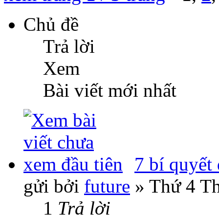
Chủ đề
Trả lời
Xem
Bài viết mới nhất
7 bí quyết 
gửi bởi
future
» Thứ 4 Th
1
Trả lời