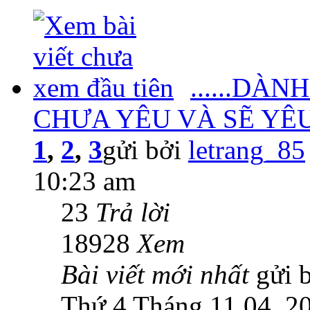
......DÀ
CHƯA YÊU VÀ SẼ YÊU !.
1
,
2
,
3
gửi bởi
letrang_85
10:23 am
23
Trả lời
18928
Xem
Bài viết mới nhất
gửi 
Thứ 4 Tháng 11 04, 2