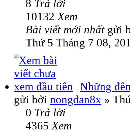
8
Trả lời
10132
Xem
Bài viết mới nhất
gửi 
Thứ 5 Tháng 7 08, 20
Những đêm
gửi bởi
nongdan8x
» Thứ
0
Trả lời
4365
Xem