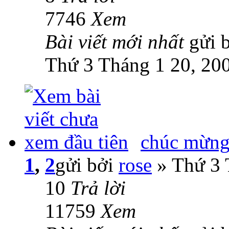
7746
Xem
Bài viết mới nhất
gửi 
Thứ 3 Tháng 1 20, 20
chúc mừn
1
,
2
gửi bởi
rose
» Thứ 3 
10
Trả lời
11759
Xem