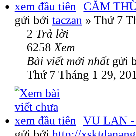
CĂM THÙ
gửi bởi
taczan
» Thứ 7 Th
2
Trả lời
6258
Xem
Bài viết mới nhất
gửi 
Thứ 7 Tháng 1 29, 20
VU LAN - 
gửi bởi
http://xsktdanan