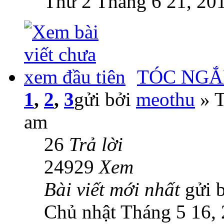
Thứ 2 Tháng 6 21, 20
TÓC NGẮ
1
,
2
,
3
gửi bởi
meothu
» T
am
26
Trả lời
24929
Xem
Bài viết mới nhất
gửi 
Chủ nhật Tháng 5 16,