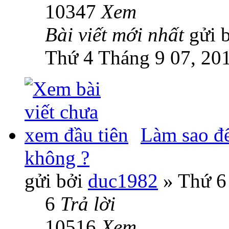
10347
Xem
Bài viết mới nhất
gửi 
Thứ 4 Tháng 9 07, 20
Làm sao để
không ?
gửi bởi
duc1982
» Thứ 6
6
Trả lời
10516
Xem