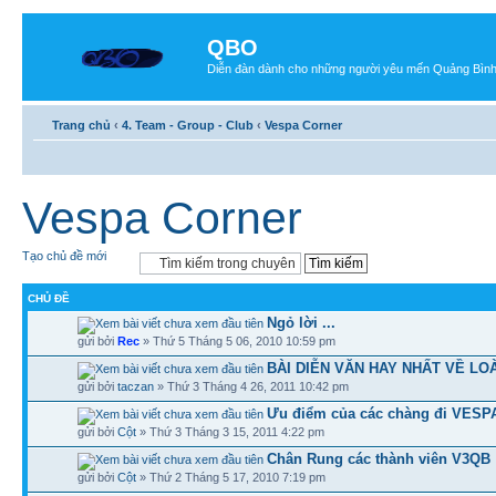
QBO
Diễn đàn dành cho những người yêu mến Quảng Bìn
Trang chủ
‹
4. Team - Group - Club
‹
Vespa Corner
Vespa Corner
Tạo chủ đề mới
CHỦ ĐỀ
Ngỏ lời ...
gửi bởi
Rec
» Thứ 5 Tháng 5 06, 2010 10:59 pm
BÀI DIỄN VĂN HAY NHẤT VỀ LO
gửi bởi
taczan
» Thứ 3 Tháng 4 26, 2011 10:42 pm
Ưu điểm của các chàng đi VESP
gửi bởi
Cột
» Thứ 3 Tháng 3 15, 2011 4:22 pm
Chân Rung các thành viên V3QB
gửi bởi
Cột
» Thứ 2 Tháng 5 17, 2010 7:19 pm