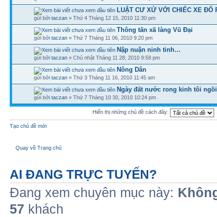
LUẬT CƯ XỬ VỚI CHIẾC XE ĐỔ 
gửi bởi
taczan
» Thứ 4 Tháng 12 15, 2010 11:30 pm
Thông tấn xã làng Vũ Đại
gửi bởi
taczan
» Thứ 7 Tháng 11 06, 2010 9:20 pm
Nập nuận ninh tinh…
gửi bởi
taczan
» Chủ nhật Tháng 11 28, 2010 9:58 pm
Nông Dân
gửi bởi
taczan
» Thứ 3 Tháng 11 16, 2010 11:45 am
Ngày đất nước rong kinh tôi ngồ
gửi bởi
taczan
» Thứ 7 Tháng 10 30, 2010 10:24 pm
Hiển thị những chủ đề cách đây:
Tạo chủ đề mới
Quay về Trang chủ
AI ĐANG TRỰC TUYẾN?
Đang xem chuyên mục này:
Không
57
khách