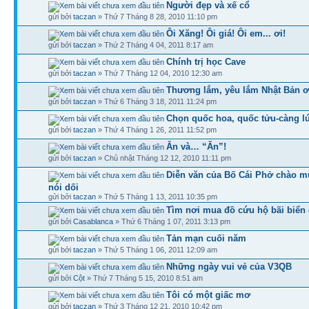
Người đẹp và xế cổ
gửi bởi
taczan
» Thứ 7 Tháng 8 28, 2010 11:10 pm
Ôi Xăng! Ôi giá! Ôi em... ơi!
gửi bởi
taczan
» Thứ 2 Tháng 4 04, 2011 8:17 am
Chính trị học Cave
gửi bởi
taczan
» Thứ 7 Tháng 12 04, 2010 12:30 am
Thương lắm, yêu lắm Nhật Bản ơi
gửi bởi
taczan
» Thứ 6 Tháng 3 18, 2011 11:24 pm
Chọn quốc hoa, quốc tửu-càng l
gửi bởi
taczan
» Thứ 4 Tháng 1 26, 2011 11:52 pm
Ăn và… “Ăn”!
gửi bởi
taczan
» Chủ nhật Tháng 12 12, 2010 11:11 pm
Diễn văn của Bố Cái Phở chào m
nói dối
gửi bởi
taczan
» Thứ 5 Tháng 1 13, 2011 10:35 pm
Tìm nơi mua đồ cứu hộ bãi biển 
gửi bởi
Casablanca
» Thứ 6 Tháng 1 07, 2011 3:13 pm
Tản mạn cuối năm
gửi bởi
taczan
» Thứ 5 Tháng 1 06, 2011 12:09 am
Những ngày vui vẻ của V3QB
gửi bởi
Cột
» Thứ 7 Tháng 5 15, 2010 8:51 am
Tôi có một giấc mơ
gửi bởi
taczan
» Thứ 3 Tháng 12 21, 2010 10:42 pm