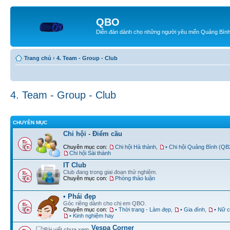
QBO
Diễn đàn dành cho những người yêu mến Quảng Bìn
Trang chủ
‹
4. Team - Group - Club
4. Team - Group - Club
CHUYÊN MỤC
Chi hội - Điểm cầu
Chuyên mục con:
Chi hội Hà thành
,
• Chi hội Quảng Bình (Q
Chi hội Sài thành
IT Club
Club đang trong giai đoạn thử nghiệm.
Chuyên mục con:
Phòng thảo luận
• Phái đẹp
Góc riêng dành cho chị em QBO.
Chuyên mục con:
• Thời trang - Làm đẹp
,
• Gia đình
,
• Nữ 
• Kinh nghiệm hay
Vespa Corner