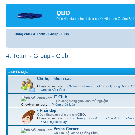
QBO
Diễn đàn dành cho những người yêu mến Quảng Bìn
Trang chủ
‹
4. Team - Group - Club
4. Team - Group - Club
CHUYÊN MỤC
Chi hội - Điểm cầu
Chuyên mục con:
Chi hội Hà thành
,
• Chi hội Quảng Bình (Q
Chi hội Sài thành
IT Club
Club đang trong giai đoạn thử nghiệm.
Chuyên mục con:
Phòng thảo luận
• Phái đẹp
Góc riêng dành cho chị em QBO.
Chuyên mục con:
• Thời trang - Làm đẹp
,
• Gia đình
,
• Nữ 
• Kinh nghiệm hay
Vespa Corner
Câu lạc bộ Vespa Quảng Bình