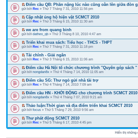
Điểm cầu QB: Phần nặng lúc nào cũng oằn lên giữa đòn g
gửi bởi
Rec
» Thứ 7 Tháng 7 31, 2010 11:56 pm
Cập nhật ủng hộ hiện vật SCMCT 2010
gửi bởi
Rec
» Thứ 3 Tháng 6 15, 2010 11:30 am
we are from quang binh
gửi bởi
datheo_qb
» Thứ 3 Tháng 8 10, 2010 4:47 am
Triển khai mua sách: Tiểu học - THCS - THPT
gửi bởi
Rec
» Thứ 7 Tháng 7 31, 2010 11:18 pm
Tài chính - Giải ngân
gửi bởi
Rec
» Thứ 3 Tháng 6 15, 2010 11:06 am
Điểm cầu Hà Nội tổ chức chương trình "Quyên góp sách "
gửi bởi
nongdan8x
» Thứ 4 Tháng 7 14, 2010 11:05 am
Điểm cầu SG: Thư ngỏ gửi nhà tài trợ
gửi bởi
Rec
» Thứ 4 Tháng 7 14, 2010 7:09 am
Điểm cầu HN - KHỞI ĐỘNG cho chương trình SCMCT 2010
gửi bởi
nongdan8x
» Thứ 4 Tháng 7 07, 2010 9:21 am
Thảo luận:Thời gian và địa điểm triển khai SCMCT 2010
gửi bởi
focus
» Thứ 5 Tháng 7 29, 2010 9:56 am
Thư phát động SCMCT 2010
gửi bởi
Rec
» Thứ 5 Tháng 6 17, 2010 4:45 pm
Hiển thị những