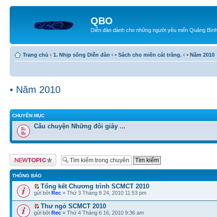
QBO
Diễn đàn dành cho những người yêu mến Quảng Bìn
Trang chủ
‹
1. Nhịp sống Diễn đàn
‹
• Sách cho miền cát trắng.
‹
• Năm 2010
• Năm 2010
CHUYÊN MỤC
Câu chuyện Những đôi giày ...
Tạo chủ đề mới
THÔNG BÁO
Tổng kết Chương trình SCMCT 2010
gửi bởi
Rec
» Thứ 3 Tháng 8 24, 2010 11:53 pm
Thư ngỏ SCMCT 2010
gửi bởi
Rec
» Thứ 4 Tháng 6 16, 2010 9:36 am