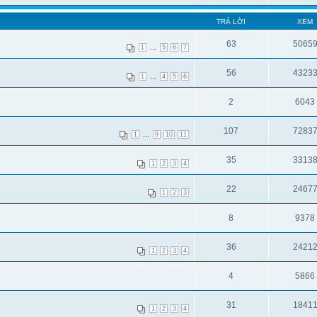
TRẢ LỜI
XEM
63
5065
...
1
5
6
7
56
4323
...
1
4
5
6
2
6043
107
7283
...
1
9
10
11
35
3313
1
2
3
4
22
2467
1
2
3
8
9378
36
2421
1
2
3
4
4
5866
31
1841
1
2
3
4