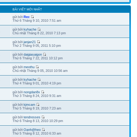
BÀI VIẾT MỚI NHẤT
gửi bởi
Rec
9
Thứ 6 Tháng 9 10, 2010 7:51 am
gửi bởi
kyhache
3
Chủ nhật Tháng 8 22, 2010 7:13 pm
gửi bởi
janjan21
Thứ 2 Tháng 9 05, 2011 5:10 pm
gửi bởi
daigiasaigon
7
Thứ 6 Tháng 7 22, 2011 10:12 pm
gửi bởi
meothu
8
Chủ nhật Tháng 9 05, 2010 10:56 am
gửi bởi
kyhache
7
Thứ 4 Tháng 9 01, 2010 4:19 pm
gửi bởi
nongdan8x
Thứ 3 Tháng 8 24, 2010 9:31 am
gửi bởi
kjmcam
2
Thứ 5 Tháng 8 19, 2010 7:23 am
gửi bởi
tendresses
Thứ 6 Tháng 8 13, 2010 10:29 pm
gửi bởi
Oanh@heo
1
Thứ 5 Tháng 8 12, 2010 6:33 am