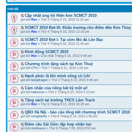
CHỦ ĐỀ
Cập nhật ủng hộ Hiện kim SCMCT 2010
gửi bởi
Rec
» Thứ 3 Tháng 6 15, 2010 11:23 am
SCMCT 2010 Đợt III: Khẩn trương cho điểm đến Kim Thủy
gửi bởi
Rec
» Thứ 4 Tháng 8 18, 2010 12:16 pm
SCMCT 2010 Đợt I: Tại xóm Mỏ đá Lèn Bạc
gửi bởi
Rec
» Thứ 4 Tháng 8 18, 2010 11:33 am
Khởi động SCMCT 2010
gửi bởi
Rec
» Chủ nhật Tháng 5 16, 2010 9:48 am
Chương trình tặng sách tại Kim Thuỷ
gửi bởi
CPU
» Thứ 7 Tháng 8 21, 2010 1:02 pm
Hạnh phúc là khi mình sống có ích!
gửi bởi
liangdragon
» Thứ 2 Tháng 8 23, 2010 9:46 pm
Cảm nhận của riêng bất kỳ một ai!
gửi bởi
hathuvan
» Thứ 2 Tháng 8 23, 2010 5:13 pm
Tặng sách tại trường THCS Lâm Trạch
gửi bởi
Rec
» Thứ 6 Tháng 8 13, 2010 10:29 am
QBO Hà Nội - báo cáo tổng kết chương trình SCMCT 2010
gửi bởi
nongdan8x
» Thứ 6 Tháng 8 13, 2010 1:06 pm
Điểm cầu Sài Gòn: tập hợp nhân lực
gửi bởi
minhluyen
» Thứ 6 Tháng 7 09, 2010 8:52 am