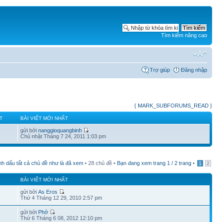
Tìm kiếm nâng cao
Trợ giúp
Đăng nhập
{ MARK_SUBFORUMS_READ }
T
BÀI VIẾT MỚI NHẤT
gửi bởi
nanggioquangbinh
Chủ nhật Tháng 7 24, 2011 1:03 pm
h dấu tất cả chủ đề như là đã xem
• 28 chủ đề •
Bạn đang xem trang
1
/
2
trang
•
1
2
BÀI VIẾT MỚI NHẤT
gửi bởi
As Eros
Thứ 4 Tháng 12 29, 2010 2:57 pm
gửi bởi
Phở
2
Thứ 6 Tháng 6 08, 2012 12:10 pm