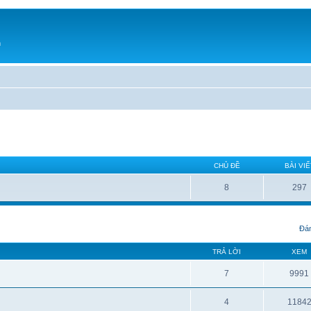
h
CHỦ ĐỀ
BÀI VIẾ
8
297
Đán
TRẢ LỜI
XEM
7
9991
4
1184