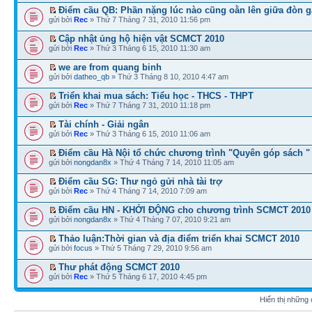
Điểm cầu QB: Phần nặng lúc nào cũng oằn lên giữa đòn g
gửi bởi
Rec
» Thứ 7 Tháng 7 31, 2010 11:56 pm
Cập nhật ủng hộ hiện vật SCMCT 2010
gửi bởi
Rec
» Thứ 3 Tháng 6 15, 2010 11:30 am
we are from quang binh
gửi bởi
datheo_qb
» Thứ 3 Tháng 8 10, 2010 4:47 am
Triển khai mua sách: Tiểu học - THCS - THPT
gửi bởi
Rec
» Thứ 7 Tháng 7 31, 2010 11:18 pm
Tài chính - Giải ngân
gửi bởi
Rec
» Thứ 3 Tháng 6 15, 2010 11:06 am
Điểm cầu Hà Nội tổ chức chương trình "Quyên góp sách "
gửi bởi
nongdan8x
» Thứ 4 Tháng 7 14, 2010 11:05 am
Điểm cầu SG: Thư ngỏ gửi nhà tài trợ
gửi bởi
Rec
» Thứ 4 Tháng 7 14, 2010 7:09 am
Điểm cầu HN - KHỞI ĐỘNG cho chương trình SCMCT 2010
gửi bởi
nongdan8x
» Thứ 4 Tháng 7 07, 2010 9:21 am
Thảo luận:Thời gian và địa điểm triển khai SCMCT 2010
gửi bởi
focus
» Thứ 5 Tháng 7 29, 2010 9:56 am
Thư phát động SCMCT 2010
gửi bởi
Rec
» Thứ 5 Tháng 6 17, 2010 4:45 pm
Hiển thị những