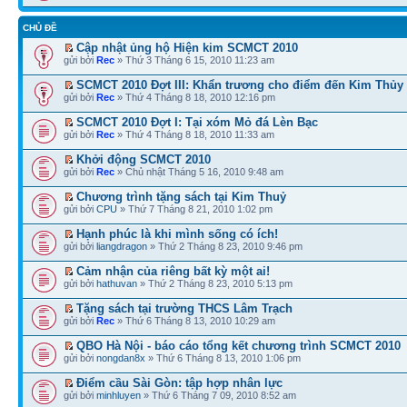
CHỦ ĐỀ
Cập nhật ủng hộ Hiện kim SCMCT 2010
gửi bởi
Rec
» Thứ 3 Tháng 6 15, 2010 11:23 am
SCMCT 2010 Đợt III: Khẩn trương cho điểm đến Kim Thủy
gửi bởi
Rec
» Thứ 4 Tháng 8 18, 2010 12:16 pm
SCMCT 2010 Đợt I: Tại xóm Mỏ đá Lèn Bạc
gửi bởi
Rec
» Thứ 4 Tháng 8 18, 2010 11:33 am
Khởi động SCMCT 2010
gửi bởi
Rec
» Chủ nhật Tháng 5 16, 2010 9:48 am
Chương trình tặng sách tại Kim Thuỷ
gửi bởi
CPU
» Thứ 7 Tháng 8 21, 2010 1:02 pm
Hạnh phúc là khi mình sống có ích!
gửi bởi
liangdragon
» Thứ 2 Tháng 8 23, 2010 9:46 pm
Cảm nhận của riêng bất kỳ một ai!
gửi bởi
hathuvan
» Thứ 2 Tháng 8 23, 2010 5:13 pm
Tặng sách tại trường THCS Lâm Trạch
gửi bởi
Rec
» Thứ 6 Tháng 8 13, 2010 10:29 am
QBO Hà Nội - báo cáo tổng kết chương trình SCMCT 2010
gửi bởi
nongdan8x
» Thứ 6 Tháng 8 13, 2010 1:06 pm
Điểm cầu Sài Gòn: tập hợp nhân lực
gửi bởi
minhluyen
» Thứ 6 Tháng 7 09, 2010 8:52 am