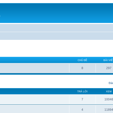
h
CHỦ ĐỀ
BÀI VIẾ
8
297
Đán
TRẢ LỜI
XEM
7
1004
4
1189