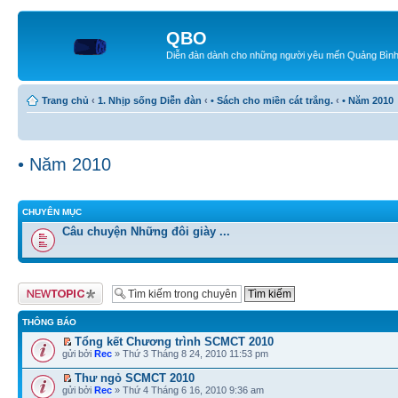
QBO
Diễn đàn dành cho những người yêu mến Quảng Bìn
Trang chủ
‹
1. Nhịp sống Diễn đàn
‹
• Sách cho miền cát trắng.
‹
• Năm 2010
• Năm 2010
CHUYÊN MỤC
Câu chuyện Những đôi giày ...
Tạo chủ đề mới
THÔNG BÁO
Tổng kết Chương trình SCMCT 2010
gửi bởi
Rec
» Thứ 3 Tháng 8 24, 2010 11:53 pm
Thư ngỏ SCMCT 2010
gửi bởi
Rec
» Thứ 4 Tháng 6 16, 2010 9:36 am