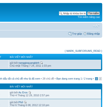
Tìm kiếm nâng cao
Trợ giúp
Đăng nhập
{ MARK_SUBFORUMS_READ }
T
BÀI VIẾT MỚI NHẤT
gửi bởi
nanggioquangbinh
Chủ nhật Tháng 7 24, 2011 1:03 pm
h dấu tất cả chủ đề như là đã xem
• 28 chủ đề •
Bạn đang xem trang
1
/
2
trang
•
1
2
BÀI VIẾT MỚI NHẤT
gửi bởi
As Eros
6
Thứ 4 Tháng 12 29, 2010 2:57 pm
gửi bởi
Phở
4
Thứ 6 Tháng 6 08, 2012 12:10 pm