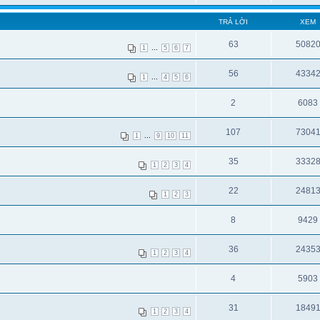
TRẢ LỜI
XEM
63
5082
...
1
5
6
7
56
4334
...
1
4
5
6
2
6083
107
7304
...
1
9
10
11
35
3332
1
2
3
4
22
2481
1
2
3
8
9429
36
2435
1
2
3
4
4
5903
31
1849
1
2
3
4