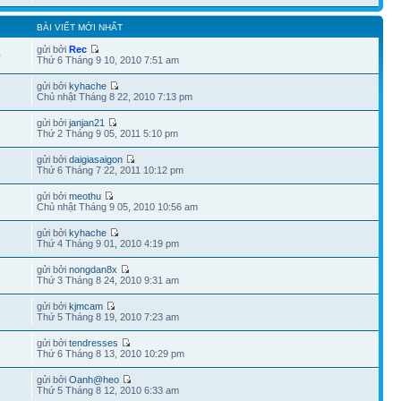
BÀI VIẾT MỚI NHẤT
gửi bởi
Rec
0
Thứ 6 Tháng 9 10, 2010 7:51 am
gửi bởi
kyhache
2
Chủ nhật Tháng 8 22, 2010 7:13 pm
gửi bởi
janjan21
Thứ 2 Tháng 9 05, 2011 5:10 pm
gửi bởi
daigiasaigon
1
Thứ 6 Tháng 7 22, 2011 10:12 pm
gửi bởi
meothu
8
Chủ nhật Tháng 9 05, 2010 10:56 am
gửi bởi
kyhache
3
Thứ 4 Tháng 9 01, 2010 4:19 pm
gửi bởi
nongdan8x
Thứ 3 Tháng 8 24, 2010 9:31 am
gửi bởi
kjmcam
3
Thứ 5 Tháng 8 19, 2010 7:23 am
gửi bởi
tendresses
Thứ 6 Tháng 8 13, 2010 10:29 pm
gửi bởi
Oanh@heo
1
Thứ 5 Tháng 8 12, 2010 6:33 am