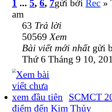
1
...
5
,
6
,
7
gửi bởi
Rec
» 
am
63
Trả lời
50569
Xem
Bài viết mới nhất
gửi 
Thứ 6 Tháng 9 10, 20
SCMCT 201
điểm đến Kim Thủy