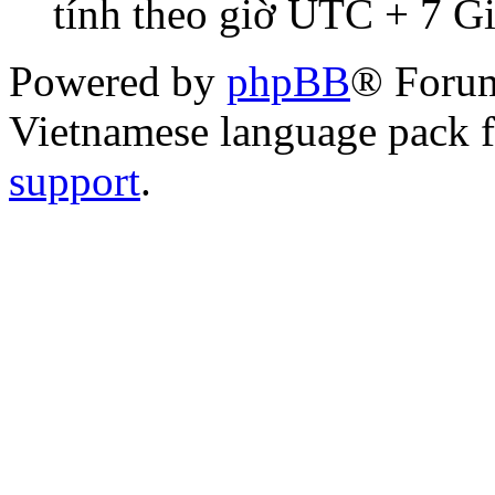
tính theo giờ UTC + 7 G
Powered by
phpBB
® Foru
Vietnamese language pack 
support
.