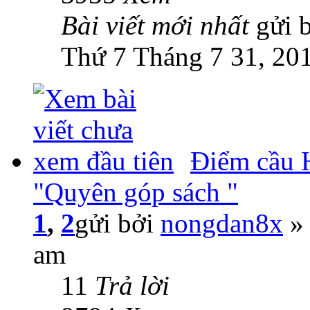
Bài viết mới nhất
gửi 
Thứ 7 Tháng 7 31, 20
Điểm cầu H
"Quyên góp sách "
1
,
2
gửi bởi
nongdan8x
» 
am
11
Trả lời