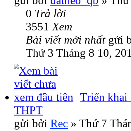
gửi bởi
datheo_qb
» Thứ 
0
Trả lời
3551
Xem
Bài viết mới nhất
gửi 
Thứ 3 Tháng 8 10, 20
Triển khai
THPT
gửi bởi
Rec
» Thứ 7 Thán