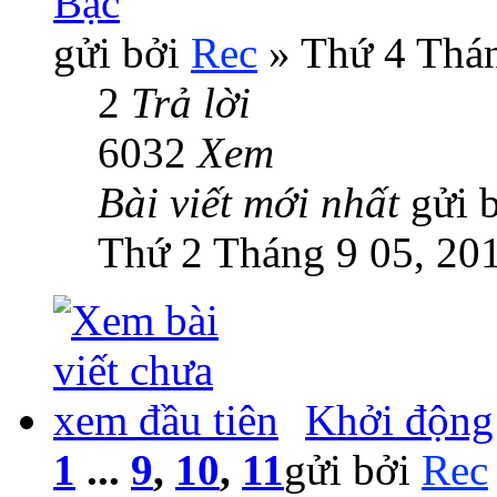
Bạc
gửi bởi
Rec
» Thứ 4 Thán
2
Trả lời
6032
Xem
Bài viết mới nhất
gửi 
Thứ 2 Tháng 9 05, 20
Khởi độn
1
...
9
,
10
,
11
gửi bởi
Rec