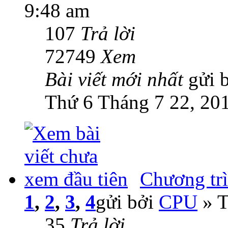
9:48 am
107
Trả lời
72749
Xem
Bài viết mới nhất
gửi 
Thứ 6 Tháng 7 22, 20
Chương trì
1
,
2
,
3
,
4
gửi bởi
CPU
» T
35
Trả lời