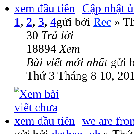
Cập nhật 
1
,
2
,
3
,
4
gửi bởi
Rec
» Th
30
Trả lời
18894
Xem
Bài viết mới nhất
gửi 
Thứ 3 Tháng 8 10, 20
we are fro