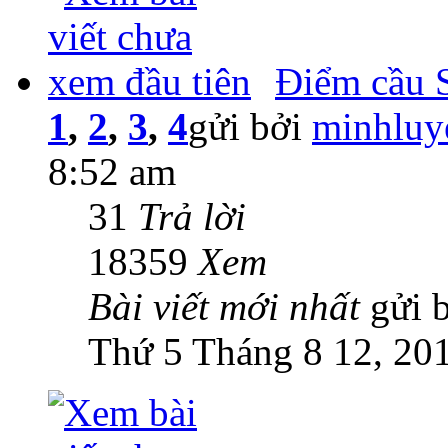
Điểm cầu S
1
,
2
,
3
,
4
gửi bởi
minhluy
8:52 am
31
Trả lời
18359
Xem
Bài viết mới nhất
gửi 
Thứ 5 Tháng 8 12, 20