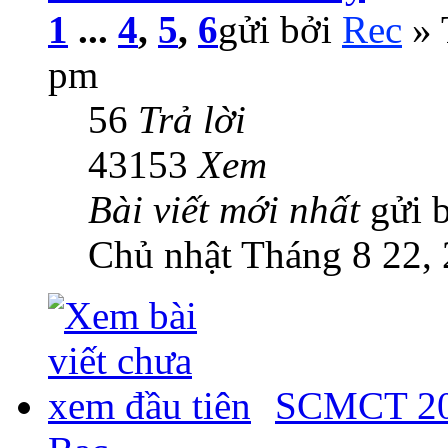
1
...
4
,
5
,
6
gửi bởi
Rec
» 
pm
56
Trả lời
43153
Xem
Bài viết mới nhất
gửi 
Chủ nhật Tháng 8 22,
SCMCT 201