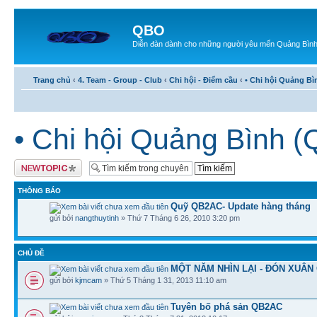
QBO
Diễn đàn dành cho những người yêu mến Quảng Bìn
Trang chủ
‹
4. Team - Group - Club
‹
Chi hội - Điểm cầu
‹
• Chi hội Quảng B
• Chi hội Quảng Bình 
Tạo chủ đề mới
THÔNG BÁO
Quỹ QB2AC- Update hàng tháng
gửi bởi
nangthuytinh
» Thứ 7 Tháng 6 26, 2010 3:20 pm
CHỦ ĐỀ
MỘT NĂM NHÌN LẠI - ĐÓN XUÂN 
gửi bởi
kjmcam
» Thứ 5 Tháng 1 31, 2013 11:10 am
Tuyên bố phá sản QB2AC