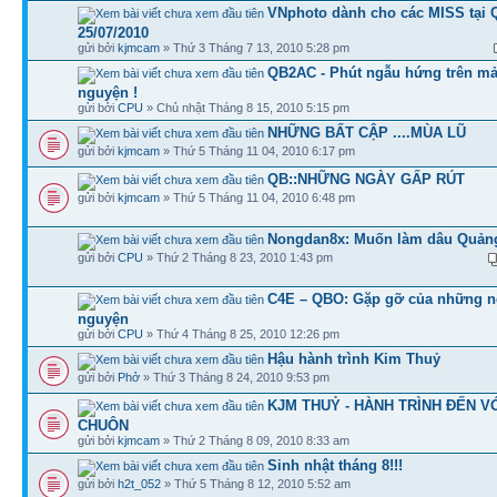
VNphoto dành cho các MISS tại 
25/07/2010
gửi bởi
kjmcam
» Thứ 3 Tháng 7 13, 2010 5:28 pm
QB2AC - Phút ngẫu hứng trên mả
nguyện !
gửi bởi
CPU
» Chủ nhật Tháng 8 15, 2010 5:15 pm
NHỮNG BẤT CẬP ....MÙA LŨ
gửi bởi
kjmcam
» Thứ 5 Tháng 11 04, 2010 6:17 pm
QB::NHỮNG NGÀY GẤP RÚT
gửi bởi
kjmcam
» Thứ 5 Tháng 11 04, 2010 6:48 pm
Nongdan8x: Muốn làm dâu Quảng
gửi bởi
CPU
» Thứ 2 Tháng 8 23, 2010 1:43 pm
C4E – QBO: Gặp gỡ của những n
nguyện
gửi bởi
CPU
» Thứ 4 Tháng 8 25, 2010 12:26 pm
Hậu hành trình Kim Thuỷ
gửi bởi
Phở
» Thứ 3 Tháng 8 24, 2010 9:53 pm
KJM THUỶ - HÀNH TRÌNH ĐẾN V
CHUÔN
gửi bởi
kjmcam
» Thứ 2 Tháng 8 09, 2010 8:33 am
Sinh nhật tháng 8!!!
gửi bởi
h2t_052
» Thứ 5 Tháng 8 12, 2010 5:52 am