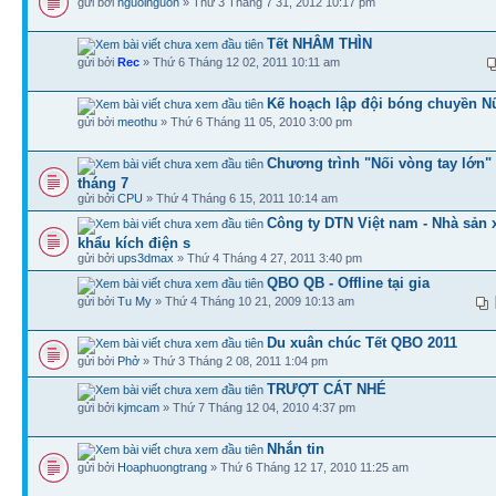
gửi bởi
nguoinguon
» Thứ 3 Tháng 7 31, 2012 10:17 pm
Tết NHÂM THÌN
gửi bởi
Rec
» Thứ 6 Tháng 12 02, 2011 10:11 am
Kế hoạch lập đội bóng chuyền N
gửi bởi
meothu
» Thứ 6 Tháng 11 05, 2010 3:00 pm
Chương trình "Nối vòng tay lớn" 
tháng 7
gửi bởi
CPU
» Thứ 4 Tháng 6 15, 2011 10:14 am
Công ty DTN Việt nam - Nhà sản 
khẩu kích điện s
gửi bởi
ups3dmax
» Thứ 4 Tháng 4 27, 2011 3:40 pm
QBO QB - Offline tại gia
gửi bởi
Tu My
» Thứ 4 Tháng 10 21, 2009 10:13 am
Du xuân chúc Tết QBO 2011
gửi bởi
Phở
» Thứ 3 Tháng 2 08, 2011 1:04 pm
TRƯỢT CÁT NHÉ
gửi bởi
kjmcam
» Thứ 7 Tháng 12 04, 2010 4:37 pm
Nhắn tin
gửi bởi
Hoaphuongtrang
» Thứ 6 Tháng 12 17, 2010 11:25 am