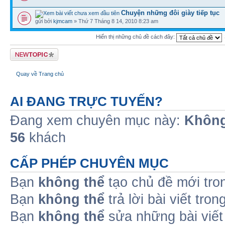
Chuyện những đôi giày tiếp tục
gửi bởi
kjmcam
» Thứ 7 Tháng 8 14, 2010 8:23 am
Hiển thị những chủ đề cách đây:
Tạo chủ đề mới
Quay về Trang chủ
AI ĐANG TRỰC TUYẾN?
Đang xem chuyên mục này:
Không
56
khách
CẤP PHÉP CHUYÊN MỤC
Bạn
không thể
tạo chủ đề mới tro
Bạn
không thể
trả lời bài viết tro
Bạn
không thể
sửa những bài viết