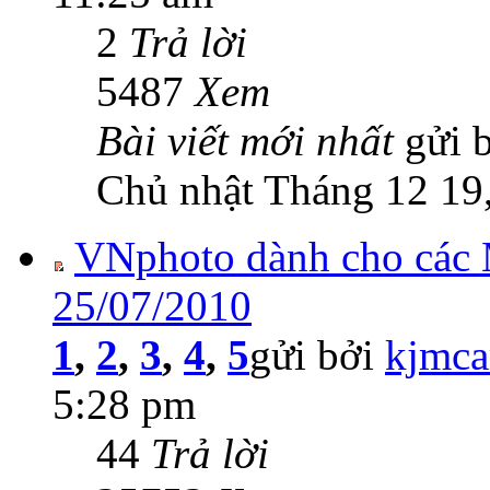
2
Trả lời
5487
Xem
Bài viết mới nhất
gửi 
Chủ nhật Tháng 12 19
VNphoto dành cho các 
25/07/2010
1
,
2
,
3
,
4
,
5
gửi bởi
kjmc
5:28 pm
44
Trả lời