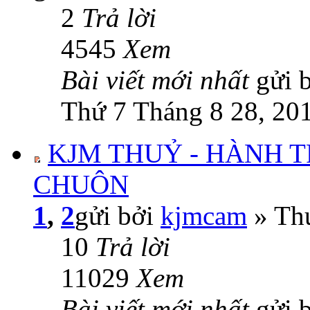
2
Trả lời
4545
Xem
Bài viết mới nhất
gửi 
Thứ 7 Tháng 8 28, 20
KJM THUỶ - HÀNH T
CHUÔN
1
,
2
gửi bởi
kjmcam
» Thứ
10
Trả lời
11029
Xem
Bài viết mới nhất
gửi 