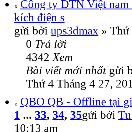
Công ty DTN Việt nam 
kích điện s
gửi bởi
ups3dmax
» Thứ 
0
Trả lời
4342
Xem
Bài viết mới nhất
gửi 
Thứ 4 Tháng 4 27, 20
QBO QB - Offline tại g
1
...
33
,
34
,
35
gửi bởi
Tu
10:13 am