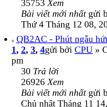
35753
Xem
Bài viết mới nhất
gửi 
Thứ 4 Tháng 12 08, 2
QB2AC - Phút ngẫu hứng
1
,
2
,
3
,
4
gửi bởi
CPU
» C
pm
30
Trả lời
26926
Xem
Bài viết mới nhất
gửi 
Chủ nhật Tháng 11 14