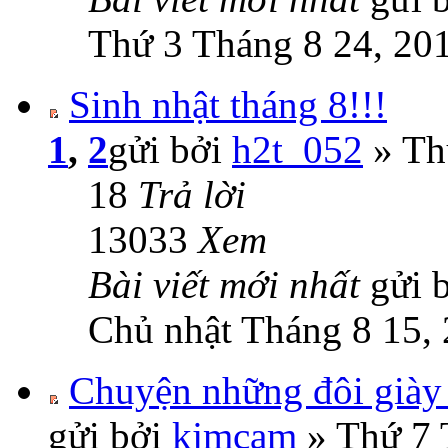
Thứ 3 Tháng 8 24, 20
Sinh nhật tháng 8!!!
1
,
2
gửi bởi
h2t_052
» Th
18
Trả lời
13033
Xem
Bài viết mới nhất
gửi 
Chủ nhật Tháng 8 15,
Chuyện những đôi giày 
gửi bởi
kjmcam
» Thứ 7 