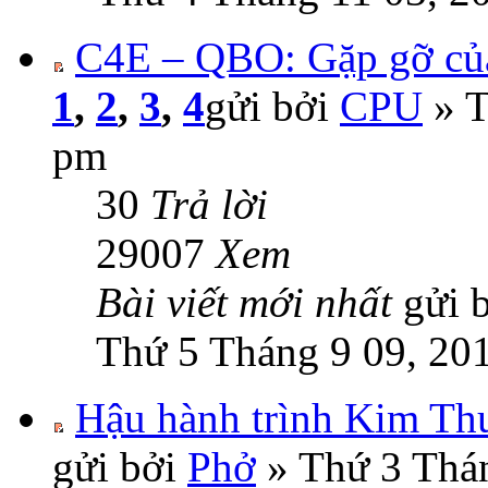
C4E – QBO: Gặp gỡ của
1
,
2
,
3
,
4
gửi bởi
CPU
» T
pm
30
Trả lời
29007
Xem
Bài viết mới nhất
gửi 
Thứ 5 Tháng 9 09, 20
Hậu hành trình Kim Th
gửi bởi
Phở
» Thứ 3 Thán