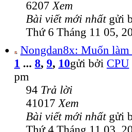
6207
Xem
Bài viết mới nhất
gửi 
Thứ 6 Tháng 11 05, 2
Nongdan8x: Muốn làm 
1
...
8
,
9
,
10
gửi bởi
CPU
pm
94
Trả lời
41017
Xem
Bài viết mới nhất
gửi 
Thứ 4 Tháng 11 03, 2