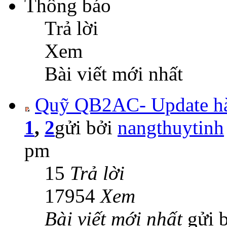
Thông báo
Trả lời
Xem
Bài viết mới nhất
Quỹ QB2AC- Update hà
1
,
2
gửi bởi
nangthuytinh
pm
15
Trả lời
17954
Xem
Bài viết mới nhất
gửi 