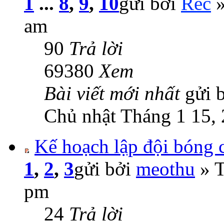
1
...
8
,
9
,
10
gửi bởi
Rec
»
am
90
Trả lời
69380
Xem
Bài viết mới nhất
gửi 
Chủ nhật Tháng 1 15,
Kế hoạch lập đội bóng
1
,
2
,
3
gửi bởi
meothu
» T
pm
24
Trả lời