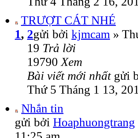
Thứ 4 Tháng 2 16, 20
TRƯỢT CÁT NHÉ
1
,
2
gửi bởi
kjmcam
» Thứ
19
Trả lời
19790
Xem
Bài viết mới nhất
gửi 
Thứ 5 Tháng 1 13, 20
Nhắn tin
gửi bởi
Hoaphuongtrang
11:25 am