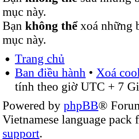
mục này.
Bạn
không thể
xoá những b
mục này.
Trang chủ
Ban điều hành
•
Xoá cook
tính theo giờ UTC + 7 G
Powered by
phpBB
® Foru
Vietnamese language pack 
support
.