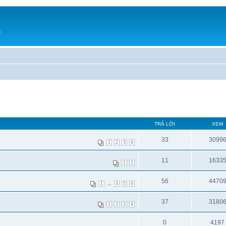
h
TRẢ LỜI
XEM
33
3099
1
2
3
4
11
1633
1
2
56
4470
...
1
4
5
6
37
3180
1
2
3
4
0
4197