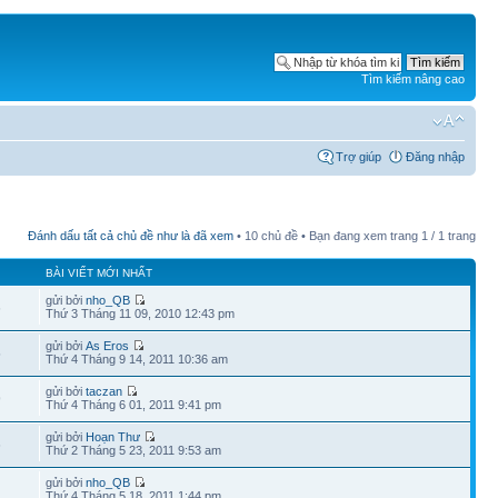
Tìm kiếm nâng cao
Trợ giúp
Đăng nhập
Đánh dấu tất cả chủ đề như là đã xem
• 10 chủ đề • Bạn đang xem trang
1
/
1
trang
BÀI VIẾT MỚI NHẤT
gửi bởi
nho_QB
6
Thứ 3 Tháng 11 09, 2010 12:43 pm
gửi bởi
As Eros
5
Thứ 4 Tháng 9 14, 2011 10:36 am
gửi bởi
taczan
9
Thứ 4 Tháng 6 01, 2011 9:41 pm
gửi bởi
Hoạn Thư
6
Thứ 2 Tháng 5 23, 2011 9:53 am
gửi bởi
nho_QB
Thứ 4 Tháng 5 18, 2011 1:44 pm