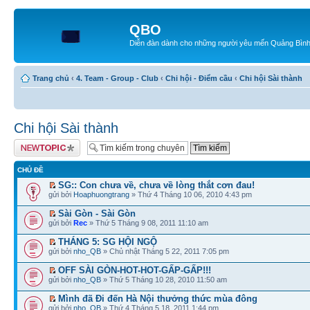
QBO
Diễn đàn dành cho những người yêu mến Quảng Bìn
Trang chủ
‹
4. Team - Group - Club
‹
Chi hội - Điểm cầu
‹
Chi hội Sài thành
Chi hội Sài thành
Tạo chủ đề mới
CHỦ ĐỀ
SG:: Con chưa về, chưa về lòng thắt cơn đau!
gửi bởi
Hoaphuongtrang
» Thứ 4 Tháng 10 06, 2010 4:43 pm
Sài Gòn - Sài Gòn
gửi bởi
Rec
» Thứ 5 Tháng 9 08, 2011 11:10 am
THÁNG 5: SG HỘI NGỘ
gửi bởi
nho_QB
» Chủ nhật Tháng 5 22, 2011 7:05 pm
OFF SÀI GÒN-HOT-HOT-GẤP-GẤP!!!
gửi bởi
nho_QB
» Thứ 5 Tháng 10 28, 2010 11:50 am
Mình đã Đi đến Hà Nội thưởng thức mùa đông
gửi bởi
nho_QB
» Thứ 4 Tháng 5 18, 2011 1:44 pm