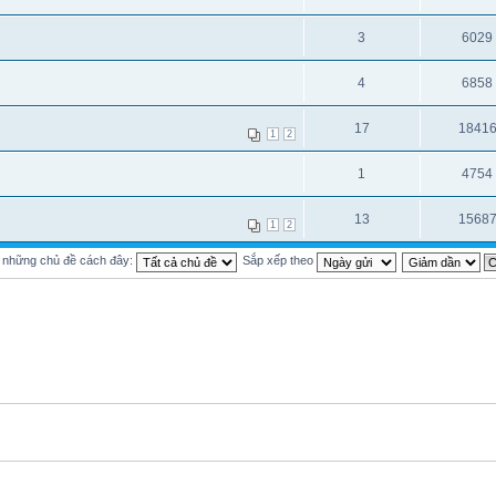
3
6029
4
6858
17
1841
1
2
1
4754
13
1568
1
2
ị những chủ đề cách đây:
Sắp xếp theo