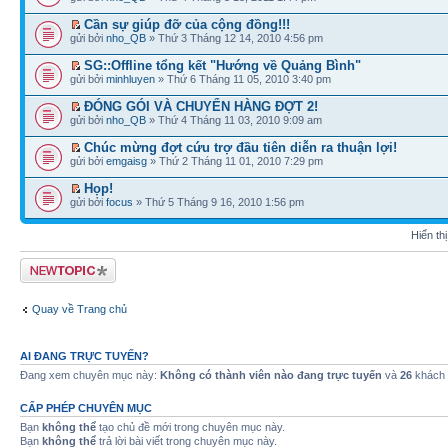
Cần sự giúp đỡ của cộng đồng!!!
gửi bởi
nho_QB
» Thứ 3 Tháng 12 14, 2010 4:56 pm
SG::Offline tổng kết "Hướng về Quảng Bình"
gửi bởi
minhluyen
» Thứ 6 Tháng 11 05, 2010 3:40 pm
ĐÓNG GÓI VÀ CHUYỂN HÀNG ĐỢT 2!
gửi bởi
nho_QB
» Thứ 4 Tháng 11 03, 2010 9:09 am
Chúc mừng đợt cứu trợ đầu tiên diễn ra thuận lợi!
gửi bởi
emgaisg
» Thứ 2 Tháng 11 01, 2010 7:29 pm
Họp!
gửi bởi
focus
» Thứ 5 Tháng 9 16, 2010 1:56 pm
Hiển th
Tạo chủ đề mới
Quay về Trang chủ
AI ĐANG TRỰC TUYẾN?
Đang xem chuyên mục này:
Không có thành viên nào đang trực tuyến
và
26
khách
CẤP PHÉP CHUYÊN MỤC
Bạn
không thể
tạo chủ đề mới trong chuyên mục này.
Bạn
không thể
trả lời bài viết trong chuyên mục này.