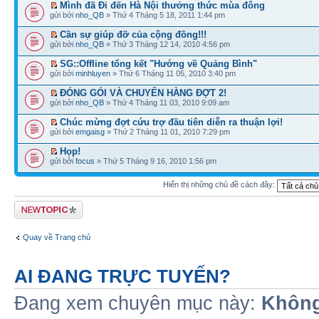
Mình đã Đi đến Hà Nội thưởng thức mùa đông
gửi bởi
nho_QB
» Thứ 4 Tháng 5 18, 2011 1:44 pm
Cần sự giúp đỡ của cộng đồng!!!
gửi bởi
nho_QB
» Thứ 3 Tháng 12 14, 2010 4:56 pm
SG::Offline tổng kết "Hướng về Quảng Bình"
gửi bởi
minhluyen
» Thứ 6 Tháng 11 05, 2010 3:40 pm
ĐÓNG GÓI VÀ CHUYỂN HÀNG ĐỢT 2!
gửi bởi
nho_QB
» Thứ 4 Tháng 11 03, 2010 9:09 am
Chúc mừng đợt cứu trợ đầu tiên diễn ra thuận lợi!
gửi bởi
emgaisg
» Thứ 2 Tháng 11 01, 2010 7:29 pm
Họp!
gửi bởi
focus
» Thứ 5 Tháng 9 16, 2010 1:56 pm
Hiển thị những chủ đề cách đây:
Tạo chủ đề mới
Quay về Trang chủ
AI ĐANG TRỰC TUYẾN?
Đang xem chuyên mục này:
Không