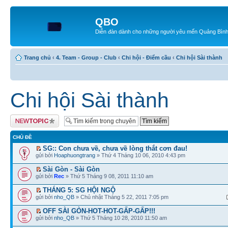
QBO
Diễn đàn dành cho những người yêu mến Quảng Bìn
Trang chủ
‹
4. Team - Group - Club
‹
Chi hội - Điểm cầu
‹
Chi hội Sài thành
Chi hội Sài thành
Tạo chủ đề mới
CHỦ ĐỀ
SG:: Con chưa về, chưa về lòng thắt cơn đau!
gửi bởi
Hoaphuongtrang
» Thứ 4 Tháng 10 06, 2010 4:43 pm
Sài Gòn - Sài Gòn
gửi bởi
Rec
» Thứ 5 Tháng 9 08, 2011 11:10 am
THÁNG 5: SG HỘI NGỘ
gửi bởi
nho_QB
» Chủ nhật Tháng 5 22, 2011 7:05 pm
OFF SÀI GÒN-HOT-HOT-GẤP-GẤP!!!
gửi bởi
nho_QB
» Thứ 5 Tháng 10 28, 2010 11:50 am