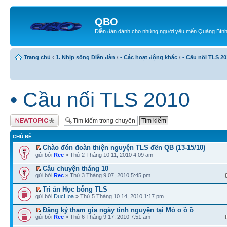
QBO
Diễn đàn dành cho những người yêu mến Quảng Bìn
Trang chủ
‹
1. Nhịp sống Diễn đàn
‹
• Các hoạt động khác
‹
• Cầu nối TLS 20
• Cầu nối TLS 2010
Tạo chủ đề mới
CHỦ ĐỀ
Chào đón đoàn thiện nguyện TLS đến QB (13-15/10)
gửi bởi
Rec
» Thứ 2 Tháng 10 11, 2010 4:09 am
Câu chuyện tháng 10
gửi bởi
Rec
» Thứ 3 Tháng 9 07, 2010 5:45 pm
Tri ân Học bỗng TLS
gửi bởi
DucHoa
» Thứ 5 Tháng 10 14, 2010 1:17 pm
Đăng ký tham gia ngày tình nguyện tại Mò o ồ ồ
gửi bởi
Rec
» Thứ 6 Tháng 9 17, 2010 7:51 am