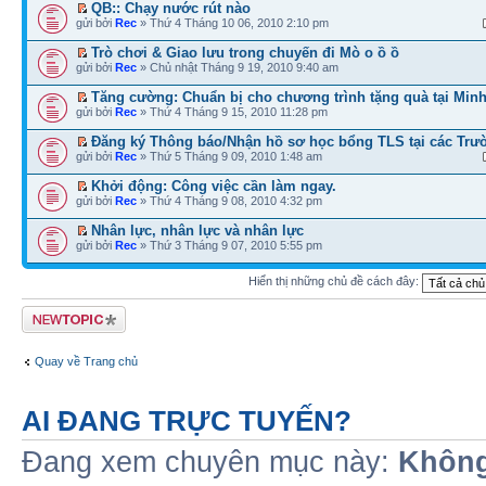
QB:: Chạy nước rút nào
gửi bởi
Rec
» Thứ 4 Tháng 10 06, 2010 2:10 pm
Trò chơi & Giao lưu trong chuyến đi Mò o ồ ồ
gửi bởi
Rec
» Chủ nhật Tháng 9 19, 2010 9:40 am
Tăng cường: Chuẩn bị cho chương trình tặng quà tại Min
gửi bởi
Rec
» Thứ 4 Tháng 9 15, 2010 11:28 pm
Đăng ký Thông báo/Nhận hồ sơ học bổng TLS tại các Trườ
gửi bởi
Rec
» Thứ 5 Tháng 9 09, 2010 1:48 am
Khởi động: Công việc cần làm ngay.
gửi bởi
Rec
» Thứ 4 Tháng 9 08, 2010 4:32 pm
Nhân lực, nhân lực và nhân lực
gửi bởi
Rec
» Thứ 3 Tháng 9 07, 2010 5:55 pm
Hiển thị những chủ đề cách đây:
Tạo chủ đề mới
Quay về Trang chủ
AI ĐANG TRỰC TUYẾN?
Đang xem chuyên mục này:
Không