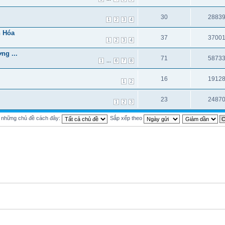
30
2883
1
2
3
4
h Hóa
37
3700
1
2
3
4
ng ...
71
5873
...
1
6
7
8
16
1912
1
2
23
2487
1
2
3
ị những chủ đề cách đây:
Sắp xếp theo