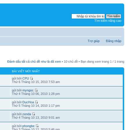
Tìm kiếm nâng cao
Trợ giúp
Đăng nhập
Đánh dấu tất cả chủ đề như là đã xem
• 10 chủ đề • Bạn đang xem trang
1
/
1
trang
BÀI VIẾT MỚI NHẤT
gửi bởi
CPU
9
Thứ 6 Tháng 10 15, 2010 7:53 am
gửi bởi
myngoc
2
Thứ 4 Tháng 10 06, 2010 1:28 pm
gửi bởi
DucHoa
Thứ 5 Tháng 10 14, 2010 1:17 pm
gửi bởi
zenda
6
Thứ 4 Tháng 10 13, 2010 9:01 am
gửi bởi
phongbe
5
Thứ 3 Tháng 10 12, 2010 5:46 pm