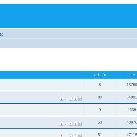
h
10
TRẢ LỜI
XEM
8
1379
83
6499
...
1
7
8
9
0
4639
53
4397
...
1
4
5
6
51
4711
...
1
4
5
6