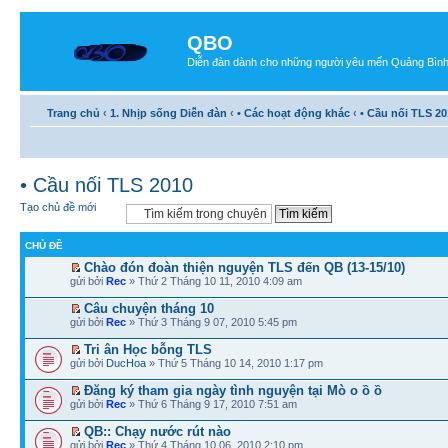
QBO
Diễn đàn dành cho những người yêu mến Quảng Bìn
Trang chủ
‹
1. Nhịp sống Diễn đàn
‹
• Các hoạt động khác
‹
• Cầu nối TLS 20
• Cầu nối TLS 2010
Tạo chủ đề mới
CHỦ ĐỀ
Chào đón đoàn thiện nguyện TLS đến QB (13-15/10)
gửi bởi
Rec
» Thứ 2 Tháng 10 11, 2010 4:09 am
Câu chuyện tháng 10
gửi bởi
Rec
» Thứ 3 Tháng 9 07, 2010 5:45 pm
Tri ân Học bỗng TLS
gửi bởi
DucHoa
» Thứ 5 Tháng 10 14, 2010 1:17 pm
Đăng ký tham gia ngày tình nguyện tại Mò o ồ ồ
gửi bởi
Rec
» Thứ 6 Tháng 9 17, 2010 7:51 am
QB:: Chạy nước rút nào
gửi bởi
Rec
» Thứ 4 Tháng 10 06, 2010 2:10 pm