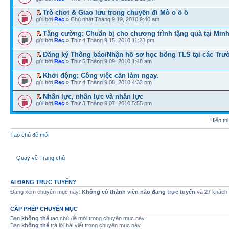
Trò chơi & Giao lưu trong chuyến đi Mò o ồ ồ
gửi bởi
Rec
» Chủ nhật Tháng 9 19, 2010 9:40 am
Tăng cường: Chuẩn bị cho chương trình tặng quà tại Min
gửi bởi
Rec
» Thứ 4 Tháng 9 15, 2010 11:28 pm
Đăng ký Thông báo/Nhận hồ sơ học bổng TLS tại các Trườ
gửi bởi
Rec
» Thứ 5 Tháng 9 09, 2010 1:48 am
Khởi động: Công việc cần làm ngay.
gửi bởi
Rec
» Thứ 4 Tháng 9 08, 2010 4:32 pm
Nhân lực, nhân lực và nhân lực
gửi bởi
Rec
» Thứ 3 Tháng 9 07, 2010 5:55 pm
Hiển th
Tạo chủ đề mới
Quay về Trang chủ
AI ĐANG TRỰC TUYẾN?
Đang xem chuyên mục này:
Không có thành viên nào đang trực tuyến
và
27
khách
CẤP PHÉP CHUYÊN MỤC
Bạn
không thể
tạo chủ đề mới trong chuyên mục này.
Bạn
không thể
trả lời bài viết trong chuyên mục này.