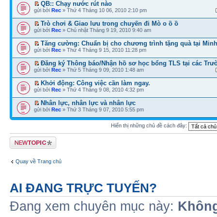
QB:: Chạy nước rút nào
gửi bởi
Rec
» Thứ 4 Tháng 10 06, 2010 2:10 pm
Trò chơi & Giao lưu trong chuyến đi Mò o ồ ồ
gửi bởi
Rec
» Chủ nhật Tháng 9 19, 2010 9:40 am
Tăng cường: Chuẩn bị cho chương trình tặng quà tại Min
gửi bởi
Rec
» Thứ 4 Tháng 9 15, 2010 11:28 pm
Đăng ký Thông báo/Nhận hồ sơ học bổng TLS tại các Trườ
gửi bởi
Rec
» Thứ 5 Tháng 9 09, 2010 1:48 am
Khởi động: Công việc cần làm ngay.
gửi bởi
Rec
» Thứ 4 Tháng 9 08, 2010 4:32 pm
Nhân lực, nhân lực và nhân lực
gửi bởi
Rec
» Thứ 3 Tháng 9 07, 2010 5:55 pm
Hiển thị những chủ đề cách đây:
Tạo chủ đề mới
Quay về Trang chủ
AI ĐANG TRỰC TUYẾN?
Đang xem chuyên mục này:
Không