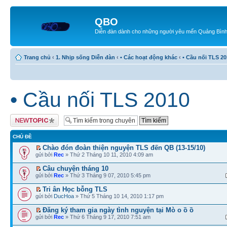
QBO
Diễn đàn dành cho những người yêu mến Quảng Bìn
Trang chủ
‹
1. Nhịp sống Diễn đàn
‹
• Các hoạt động khác
‹
• Cầu nối TLS 20
• Cầu nối TLS 2010
Tạo chủ đề mới
CHỦ ĐỀ
Chào đón đoàn thiện nguyện TLS đến QB (13-15/10)
gửi bởi
Rec
» Thứ 2 Tháng 10 11, 2010 4:09 am
Câu chuyện tháng 10
gửi bởi
Rec
» Thứ 3 Tháng 9 07, 2010 5:45 pm
Tri ân Học bỗng TLS
gửi bởi
DucHoa
» Thứ 5 Tháng 10 14, 2010 1:17 pm
Đăng ký tham gia ngày tình nguyện tại Mò o ồ ồ
gửi bởi
Rec
» Thứ 6 Tháng 9 17, 2010 7:51 am