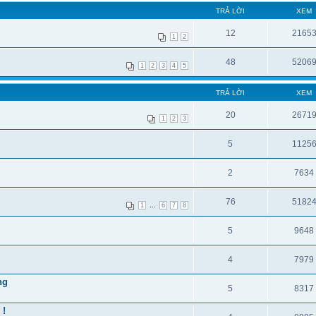
TRẢ LỜI
XEM
12
2165
1
2
48
5206
1
2
3
4
5
TRẢ LỜI
XEM
20
2671
1
2
3
5
1125
2
7634
76
5182
...
1
6
7
8
5
9648
4
7979
ng
5
8317
 !