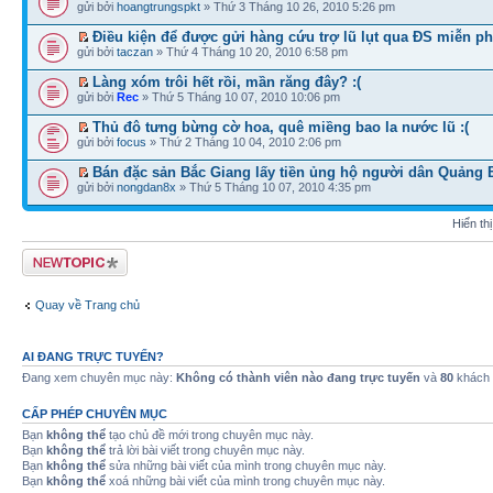
gửi bởi
hoangtrungspkt
» Thứ 3 Tháng 10 26, 2010 5:26 pm
Điều kiện để được gửi hàng cứu trợ lũ lụt qua ĐS miễn ph
gửi bởi
taczan
» Thứ 4 Tháng 10 20, 2010 6:58 pm
Làng xóm trôi hết rồi, mần răng đây? :(
gửi bởi
Rec
» Thứ 5 Tháng 10 07, 2010 10:06 pm
Thủ đô tưng bừng cờ hoa, quê miềng bao la nước lũ :(
gửi bởi
focus
» Thứ 2 Tháng 10 04, 2010 2:06 pm
Bán đặc sản Bắc Giang lấy tiền ủng hộ người dân Quảng 
gửi bởi
nongdan8x
» Thứ 5 Tháng 10 07, 2010 4:35 pm
Hiển th
Tạo chủ đề mới
Quay về Trang chủ
AI ĐANG TRỰC TUYẾN?
Đang xem chuyên mục này:
Không có thành viên nào đang trực tuyến
và
80
khách
CẤP PHÉP CHUYÊN MỤC
Bạn
không thể
tạo chủ đề mới trong chuyên mục này.
Bạn
không thể
trả lời bài viết trong chuyên mục này.
Bạn
không thể
sửa những bài viết của mình trong chuyên mục này.
Bạn
không thể
xoá những bài viết của mình trong chuyên mục này.