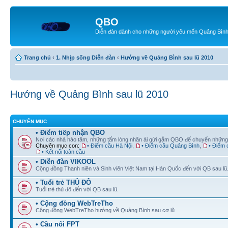
QBO
Diễn đàn dành cho những người yêu mến Quảng Bìn
Trang chủ
‹
1. Nhịp sống Diễn đàn
‹
Hướng về Quảng Bình sau lũ 2010
Hướng về Quảng Bình sau lũ 2010
CHUYÊN MỤC
• Điểm tiếp nhận QBO
Nơi các nhà hảo tâm, những tấm lòng nhân ái gửi gắm QBO để chuyển những
Chuyên mục con:
• Điểm cầu Hà Nội
,
• Điểm cầu Quảng Bình
,
• Điểm
• Kết nối toàn cầu
• Diễn đàn VIKOOL
Cộng đồng Thanh niên và Sinh viên Việt Nam tại Hàn Quốc đến với QB sau lũ
• Tuổi trẻ THỦ ĐÔ
Tuổi trẻ thủ đô đến với QB sau lũ.
• Cộng đồng WebTreTho
Cộng đồng WebTreTho hướng về Quảng Bình sau cơ lũ
• Cầu nối FPT