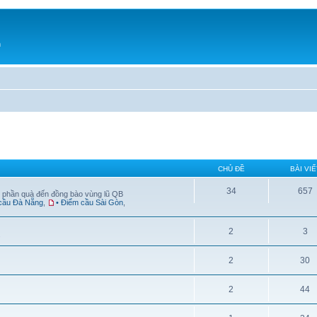
h
CHỦ ĐỀ
BÀI VIẾ
34
657
 phần quà đến đồng bào vùng lũ QB
 cầu Đà Nẵng
,
• Điểm cầu Sài Gòn
,
2
3
.
2
30
2
44