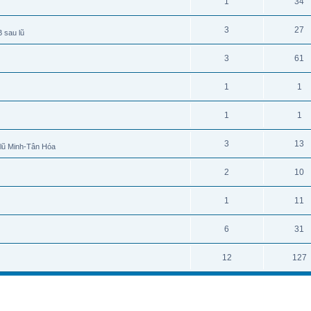
1
34
3
27
 sau lũ
3
61
1
1
1
1
3
13
 lũ Minh-Tân Hóa
2
10
1
11
6
31
12
127