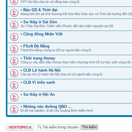
FPT Hà Nội chia sẻ với đồng bào vùng lũ
• Báo GD & Thời đại
Mạng lưới ấm áp tình thương kết hợp Báo Giáo dục và Thời đại hướng đến QB
• Sư thầy ở Sài Gòn
Sư Thầy Đại Đức Thiên Viên Phước đến làm thiện nguyện tại QB
• Cộng đồng Nhân Việt
• FSoft Đà Nẵng
FSoft Đà Nẵng chung ta hỗ trợ người dân vùng lũ
• Thời trang Honey
Công ty váy đầm bầu Honey thực hiện chương trình hỗ trợ học sinh vùng rốn
• CLB Lữ hành Hà Nội
Câu lạc bộ Lữ hành Hà Nội chia sẻ với người dân vùng lũ
• CLB Vì biển xanh
• Sư thầy ở Hội An
• Những nẻo đường QBO ...
Đi để trải nghiệm, đi để yêu Quảng Bình nhiều hơn!
Tạo chủ đề mới