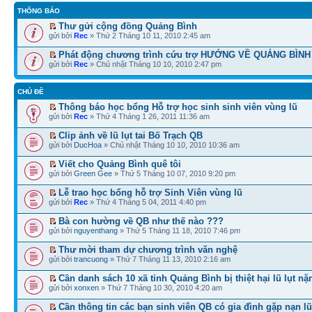
THÔNG BÁO
Thư gửi cộng đồng Quảng Bình
gửi bởi
Rec
» Thứ 2 Tháng 10 11, 2010 2:45 am
Phát động chương trình cứu trợ HƯỚNG VỀ QUẢNG BÌNH
gửi bởi
Rec
» Chủ nhật Tháng 10 10, 2010 2:47 pm
CHỦ ĐỀ
Thông báo học bổng Hỗ trợ học sinh sinh viên vùng lũ
gửi bởi
Rec
» Thứ 4 Tháng 1 26, 2011 11:36 am
Clip ảnh về lũ lụt tai Bố Trạch QB
gửi bởi
DucHoa
» Chủ nhật Tháng 10 10, 2010 10:36 am
Viết cho Quảng Bình quê tôi
gửi bởi
Green Gee
» Thứ 5 Tháng 10 07, 2010 9:20 pm
Lễ trao học bổng hỗ trợ Sinh Viên vùng lũ
gửi bởi
Rec
» Thứ 4 Tháng 5 04, 2011 4:40 pm
Bà con hường về QB như thế nào ???
gửi bởi
nguyenthang
» Thứ 5 Tháng 11 18, 2010 7:46 pm
Thư mời tham dự chương trình văn nghệ
gửi bởi
trancuong
» Thứ 7 Tháng 11 13, 2010 2:16 am
Cần danh sách 10 xã tỉnh Quảng Bình bị thiệt hại lũ lụt nặ
gửi bởi
xonxen
» Thứ 7 Tháng 10 30, 2010 4:20 am
Cần thông tin các bạn sinh viên QB có gia đình gặp nạn lũ