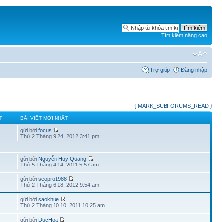
Tìm kiếm nâng cao
Trợ giúp
Đăng nhập
{ MARK_SUBFORUMS_READ }
T
BÀI VIẾT MỚI NHẤT
gửi bởi
focus
Thứ 2 Tháng 9 24, 2012 3:41 pm
gửi bởi
Nguyễn Huy Quang
Thứ 5 Tháng 4 14, 2011 5:57 am
gửi bởi
seopro1988
Thứ 2 Tháng 6 18, 2012 9:54 am
gửi bởi
saokhue
Thứ 2 Tháng 10 10, 2011 10:25 am
gửi bởi
DucHoa