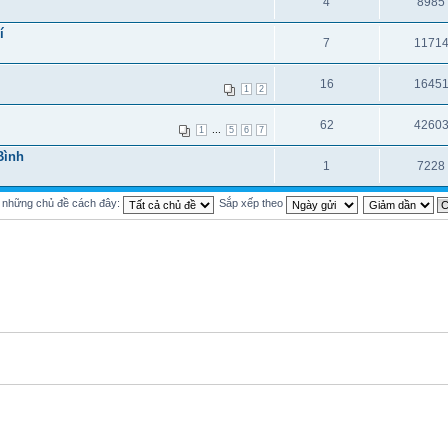
4
8985
í
7
1171
16
1645
1
2
62
4260
...
1
5
6
7
Bình
1
7228
ị những chủ đề cách đây:
Sắp xếp theo