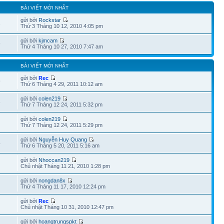
BÀI VIẾT MỚI NHẤT
gửi bởi
Rockstar
3
Thứ 3 Tháng 10 12, 2010 4:05 pm
gửi bởi
kjmcam
9
Thứ 4 Tháng 10 27, 2010 7:47 am
BÀI VIẾT MỚI NHẤT
gửi bởi
Rec
9
Thứ 6 Tháng 4 29, 2011 10:12 am
gửi bởi
colen219
6
Thứ 7 Tháng 12 24, 2011 5:32 pm
gửi bởi
colen219
Thứ 7 Tháng 12 24, 2011 5:29 pm
gửi bởi
Nguyễn Huy Quang
4
Thứ 6 Tháng 5 20, 2011 5:16 am
gửi bởi
Nhoccan219
Chủ nhật Tháng 11 21, 2010 1:28 pm
gửi bởi
nongdan8x
Thứ 4 Tháng 11 17, 2010 12:24 pm
gửi bởi
Rec
Chủ nhật Tháng 10 31, 2010 12:47 pm
gửi bởi
hoangtrungspkt