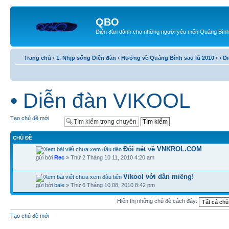
QBO
Diễn đàn dành cho những người yêu mến Quảng Bìn
Trang chủ
‹
1. Nhịp sống Diễn đàn
‹
Hướng về Quảng Bình sau lũ 2010
‹
• D
• Diễn đàn VIKOOL
Tạo chủ đề mới
CHỦ ĐỀ
Đôi nét về VNKROL.COM
gửi bởi
Rec
» Thứ 2 Tháng 10 11, 2010 4:20 am
Vikool với dân miềng!
gửi bởi
bale
» Thứ 6 Tháng 10 08, 2010 8:42 pm
Hiển thị những chủ đề cách đây:
Tạo chủ đề mới