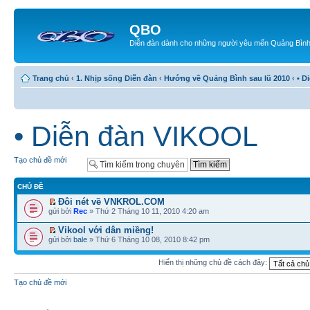
QBO
Diễn đàn dành cho những người yêu mến Quảng Bìn
Trang chủ
‹
1. Nhịp sống Diễn đàn
‹
Hướng về Quảng Bình sau lũ 2010
‹
• D
• Diễn đàn VIKOOL
Tạo chủ đề mới
CHỦ ĐỀ
Đôi nét về VNKROL.COM
gửi bởi
Rec
» Thứ 2 Tháng 10 11, 2010 4:20 am
Vikool với dân miềng!
gửi bởi
bale
» Thứ 6 Tháng 10 08, 2010 8:42 pm
Hiển thị những chủ đề cách đây:
Tạo chủ đề mới