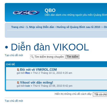
QBO
Diễn đàn dành cho những người yêu mến Quảng Bìn
Trang chủ
‹
1. Nhịp sống Diễn đàn
‹
Hướng về Quảng Bình sau lũ 2010
‹
• D
• Diễn đàn VIKOOL
Tạo chủ đề mới
CHỦ ĐỀ
Đôi nét về VNKROL.COM
gửi bởi
Rec
» Thứ 2 Tháng 10 11, 2010 4:20 am
Vikool với dân miềng!
gửi bởi
bale
» Thứ 6 Tháng 10 08, 2010 8:42 pm
Hiển thị những chủ đề cách đây:
Tạo chủ đề mới