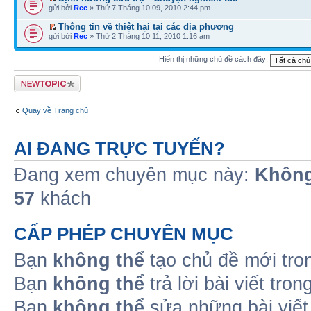
gửi bởi
Rec
» Thứ 7 Tháng 10 09, 2010 2:44 pm
Thông tin về thiệt hại tại các địa phương
gửi bởi
Rec
» Thứ 2 Tháng 10 11, 2010 1:16 am
Hiển thị những chủ đề cách đây:
Tạo chủ đề mới
Quay về Trang chủ
AI ĐANG TRỰC TUYẾN?
Đang xem chuyên mục này:
Không
57
khách
CẤP PHÉP CHUYÊN MỤC
Bạn
không thể
tạo chủ đề mới tro
Bạn
không thể
trả lời bài viết tro
Bạn
không thể
sửa những bài viết