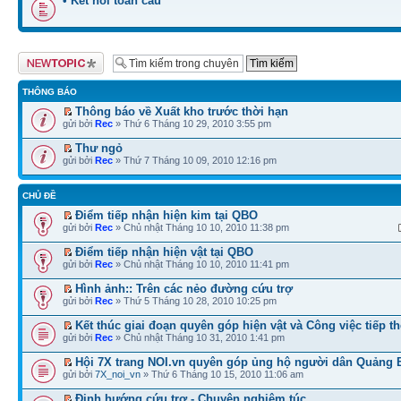
• Kết nối toàn cầu
Tạo chủ đề mới
THÔNG BÁO
Thông báo về Xuất kho trước thời hạn
gửi bởi
Rec
» Thứ 6 Tháng 10 29, 2010 3:55 pm
Thư ngỏ
gửi bởi
Rec
» Thứ 7 Tháng 10 09, 2010 12:16 pm
CHỦ ĐỀ
Điểm tiếp nhận hiện kim tại QBO
gửi bởi
Rec
» Chủ nhật Tháng 10 10, 2010 11:38 pm
Điểm tiếp nhận hiện vật tại QBO
gửi bởi
Rec
» Chủ nhật Tháng 10 10, 2010 11:41 pm
Hình ảnh:: Trên các nẻo đường cứu trợ
gửi bởi
Rec
» Thứ 5 Tháng 10 28, 2010 10:25 pm
Kết thúc giai đoạn quyên góp hiện vật và Công việc tiếp t
gửi bởi
Rec
» Chủ nhật Tháng 10 31, 2010 1:41 pm
Hội 7X trang NOI.vn quyên góp ủng hộ người dân Quảng 
gửi bởi
7X_noi_vn
» Thứ 6 Tháng 10 15, 2010 11:06 am
Định hướng cứu trợ - Chuyện nghiêm túc