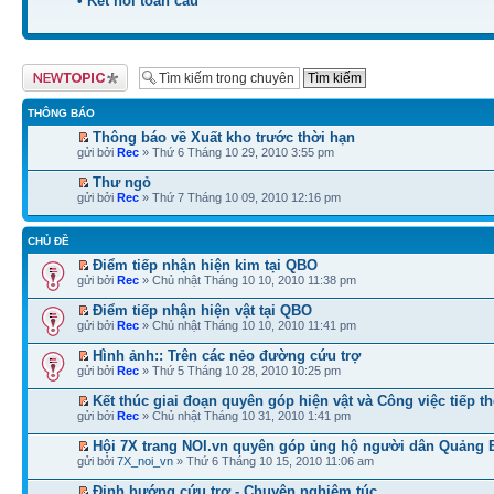
• Kết nối toàn cầu
Tạo chủ đề mới
THÔNG BÁO
Thông báo về Xuất kho trước thời hạn
gửi bởi
Rec
» Thứ 6 Tháng 10 29, 2010 3:55 pm
Thư ngỏ
gửi bởi
Rec
» Thứ 7 Tháng 10 09, 2010 12:16 pm
CHỦ ĐỀ
Điểm tiếp nhận hiện kim tại QBO
gửi bởi
Rec
» Chủ nhật Tháng 10 10, 2010 11:38 pm
Điểm tiếp nhận hiện vật tại QBO
gửi bởi
Rec
» Chủ nhật Tháng 10 10, 2010 11:41 pm
Hình ảnh:: Trên các nẻo đường cứu trợ
gửi bởi
Rec
» Thứ 5 Tháng 10 28, 2010 10:25 pm
Kết thúc giai đoạn quyên góp hiện vật và Công việc tiếp t
gửi bởi
Rec
» Chủ nhật Tháng 10 31, 2010 1:41 pm
Hội 7X trang NOI.vn quyên góp ủng hộ người dân Quảng 
gửi bởi
7X_noi_vn
» Thứ 6 Tháng 10 15, 2010 11:06 am
Định hướng cứu trợ - Chuyện nghiêm túc