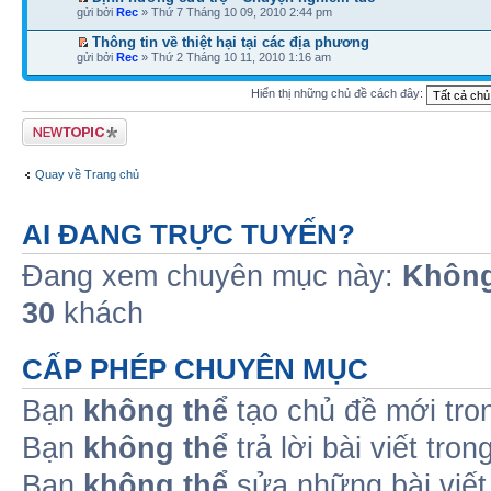
gửi bởi
Rec
» Thứ 7 Tháng 10 09, 2010 2:44 pm
Thông tin về thiệt hại tại các địa phương
gửi bởi
Rec
» Thứ 2 Tháng 10 11, 2010 1:16 am
Hiển thị những chủ đề cách đây:
Tạo chủ đề mới
Quay về Trang chủ
AI ĐANG TRỰC TUYẾN?
Đang xem chuyên mục này:
Không
30
khách
CẤP PHÉP CHUYÊN MỤC
Bạn
không thể
tạo chủ đề mới tro
Bạn
không thể
trả lời bài viết tro
Bạn
không thể
sửa những bài viết