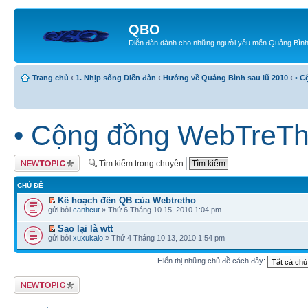
QBO
Diễn đàn dành cho những người yêu mến Quảng Bìn
Trang chủ
‹
1. Nhịp sống Diễn đàn
‹
Hướng về Quảng Bình sau lũ 2010
‹
• C
• Cộng đồng WebTreT
Tạo chủ đề mới
CHỦ ĐỀ
Kế hoạch đến QB của Webtretho
gửi bởi
canhcut
» Thứ 6 Tháng 10 15, 2010 1:04 pm
Sao lại là wtt
gửi bởi
xuxukalo
» Thứ 4 Tháng 10 13, 2010 1:54 pm
Hiển thị những chủ đề cách đây:
Tạo chủ đề mới