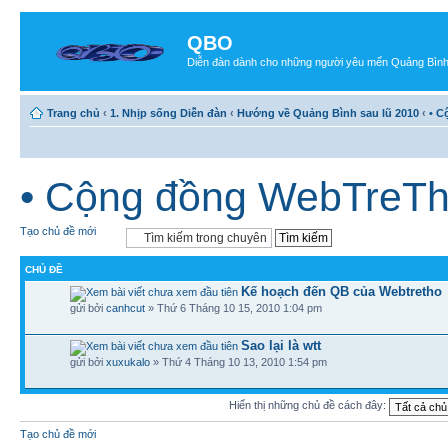
QBO
Diễn đàn dành cho những người yêu mến Quảng Bìn
Trang chủ
‹
1. Nhịp sống Diễn đàn
‹
Hướng về Quảng Bình sau lũ 2010
‹
• C
• Cộng đồng WebTreT
Tạo chủ đề mới
CHỦ ĐỀ
Kế hoạch đến QB của Webtretho
gửi bởi
canhcut
» Thứ 6 Tháng 10 15, 2010 1:04 pm
Sao lại là wtt
gửi bởi
xuxukalo
» Thứ 4 Tháng 10 13, 2010 1:54 pm
Hiển thị những chủ đề cách đây:
Tạo chủ đề mới