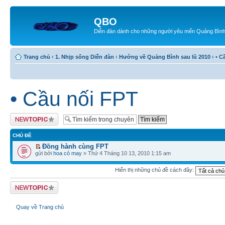
QBO
Diễn đàn dành cho những người yêu mến Quảng Bìn
Trang chủ
‹
1. Nhịp sống Diễn đàn
‹
Hướng về Quảng Bình sau lũ 2010
‹
• C
• Cầu nối FPT
Tạo chủ đề mới
CHỦ ĐỀ
Đồng hành cùng FPT
gửi bởi
hoa cỏ may
» Thứ 4 Tháng 10 13, 2010 1:15 am
Hiển thị những chủ đề cách đây:
Tạo chủ đề mới
Quay về Trang chủ