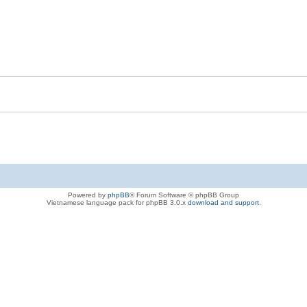
Powered by
phpBB
® Forum Software © phpBB Group
Vietnamese language pack for phpBB 3.0.x
download and support
.