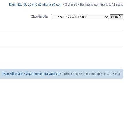
Đánh dấu tất cả chủ đề như là đã xem
• 3 chủ đề • Bạn đang xem trang
1
/
1
trang
Chuyển đến:
Ban điều hành
•
Xoá cookie của website
• Thời gian được tính theo giờ UTC + 7 Giờ