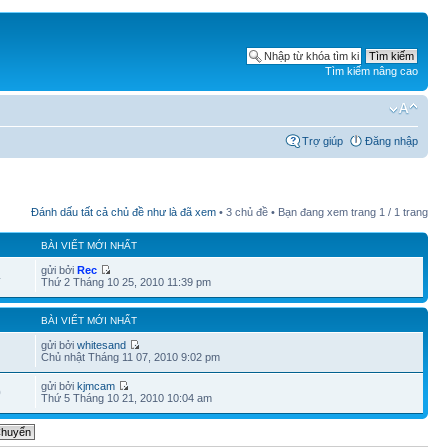
Tìm kiếm nâng cao
Trợ giúp
Đăng nhập
Đánh dấu tất cả chủ đề như là đã xem
• 3 chủ đề • Bạn đang xem trang
1
/
1
trang
BÀI VIẾT MỚI NHẤT
gửi bởi
Rec
4
Thứ 2 Tháng 10 25, 2010 11:39 pm
BÀI VIẾT MỚI NHẤT
gửi bởi
whitesand
Chủ nhật Tháng 11 07, 2010 9:02 pm
gửi bởi
kjmcam
0
Thứ 5 Tháng 10 21, 2010 10:04 am