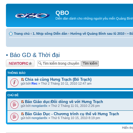
QBO
Diễn đàn dành cho những người yêu mến Quảng Bìn
Trang chủ
‹
1. Nhịp sống Diễn đàn
‹
Hướng về Quảng Bình sau lũ 2010
‹
• B
• Báo GD & Thời đại
Tạo chủ đề mới
THÔNG BÁO
Chia sẻ cùng Hưng Trạch (Bố Trạch)
gửi bởi
Rec
» Thứ 2 Tháng 10 11, 2010 12:47 am
CHỦ ĐỀ
Báo Giáo dục:Đôi dòng về với Hưng Trạch
gửi bởi
nongdan8x
» Thứ 2 Tháng 11 01, 2010 2:26 pm
Báo Giáo Dục - Chương trình cụ thể về Hưng Trạch
gửi bởi
nongdan8x
» Thứ 6 Tháng 10 15, 2010 8:19 pm
Hiển th