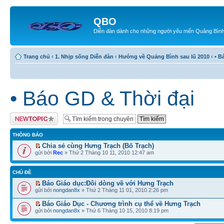
QBO
Diễn đàn dành cho những người yêu mến Quảng Bìn
Trang chủ
‹
1. Nhịp sống Diễn đàn
‹
Hướng về Quảng Bình sau lũ 2010
‹
• B
• Báo GD & Thời đại
Tạo chủ đề mới
THÔNG BÁO
Chia sẻ cùng Hưng Trạch (Bố Trạch)
gửi bởi
Rec
» Thứ 2 Tháng 10 11, 2010 12:47 am
CHỦ ĐỀ
Báo Giáo dục:Đôi dòng về với Hưng Trạch
gửi bởi
nongdan8x
» Thứ 2 Tháng 11 01, 2010 2:26 pm
Báo Giáo Dục - Chương trình cụ thể về Hưng Trạch
gửi bởi
nongdan8x
» Thứ 6 Tháng 10 15, 2010 8:19 pm