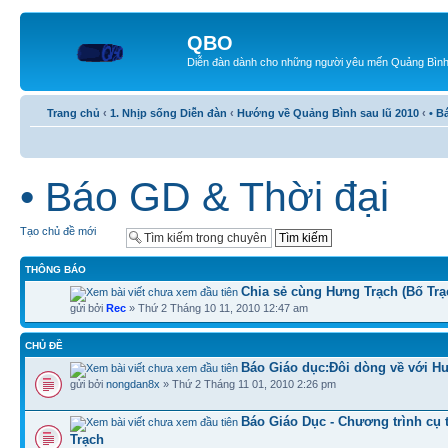
QBO
Diễn đàn dành cho những người yêu mến Quảng Bìn
Trang chủ
‹
1. Nhịp sống Diễn đàn
‹
Hướng về Quảng Bình sau lũ 2010
‹
• B
• Báo GD & Thời đại
Tạo chủ đề mới
THÔNG BÁO
Chia sẻ cùng Hưng Trạch (Bố Trạ
gửi bởi
Rec
» Thứ 2 Tháng 10 11, 2010 12:47 am
CHỦ ĐỀ
Báo Giáo dục:Đôi dòng về với H
gửi bởi
nongdan8x
» Thứ 2 Tháng 11 01, 2010 2:26 pm
Báo Giáo Dục - Chương trình cụ 
Trạch