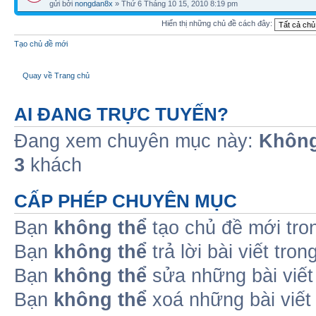
gửi bởi
nongdan8x
» Thứ 6 Tháng 10 15, 2010 8:19 pm
Hiển thị những chủ đề cách đây:
Tạo chủ đề mới
Quay về Trang chủ
AI ĐANG TRỰC TUYẾN?
Đang xem chuyên mục này:
Không
3
khách
CẤP PHÉP CHUYÊN MỤC
Bạn
không thể
tạo chủ đề mới tro
Bạn
không thể
trả lời bài viết tro
Bạn
không thể
sửa những bài viết
Bạn
không thể
xoá những bài viết