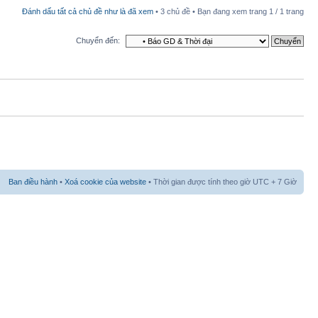
Đánh dấu tất cả chủ đề như là đã xem
• 3 chủ đề • Bạn đang xem trang
1
/
1
trang
Chuyển đến:
Ban điều hành
•
Xoá cookie của website
• Thời gian được tính theo giờ UTC + 7 Giờ