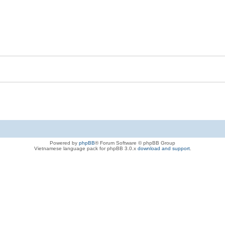
Powered by
phpBB
® Forum Software © phpBB Group
Vietnamese language pack for phpBB 3.0.x
download and support
.