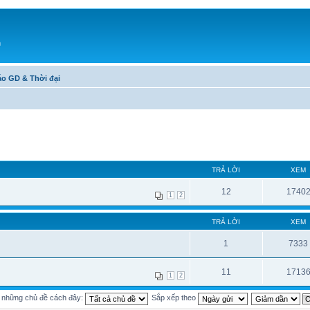
h
áo GD & Thời đại
TRẢ LỜI
XEM
12
1740
1
2
TRẢ LỜI
XEM
1
7333
11
1713
1
2
ị những chủ đề cách đây:
Sắp xếp theo