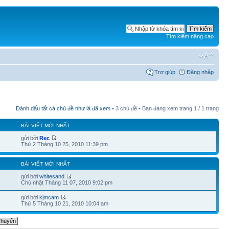
Tìm kiếm nâng cao
Trợ giúp
Đăng nhập
Đánh dấu tất cả chủ đề như là đã xem
• 3 chủ đề • Bạn đang xem trang
1
/
1
trang
BÀI VIẾT MỚI NHẤT
gửi bởi
Rec
2
Thứ 2 Tháng 10 25, 2010 11:39 pm
BÀI VIẾT MỚI NHẤT
gửi bởi
whitesand
Chủ nhật Tháng 11 07, 2010 9:02 pm
gửi bởi
kjmcam
6
Thứ 5 Tháng 10 21, 2010 10:04 am