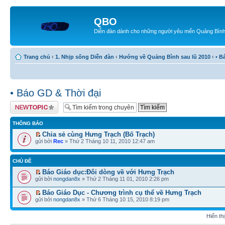
QBO
Diễn đàn dành cho những người yêu mến Quảng Bìn
Trang chủ
‹
1. Nhịp sống Diễn đàn
‹
Hướng về Quảng Bình sau lũ 2010
‹
• B
• Báo GD & Thời đại
Tạo chủ đề mới
THÔNG BÁO
Chia sẻ cùng Hưng Trạch (Bố Trạch)
gửi bởi
Rec
» Thứ 2 Tháng 10 11, 2010 12:47 am
CHỦ ĐỀ
Báo Giáo dục:Đôi dòng về với Hưng Trạch
gửi bởi
nongdan8x
» Thứ 2 Tháng 11 01, 2010 2:26 pm
Báo Giáo Dục - Chương trình cụ thể về Hưng Trạch
gửi bởi
nongdan8x
» Thứ 6 Tháng 10 15, 2010 8:19 pm
Hiển th