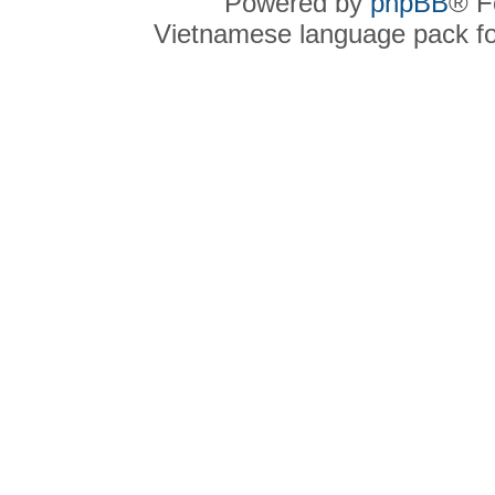
Powered by
phpBB
® F
Vietnamese language pack f