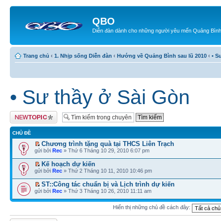
QBO
Diễn đàn dành cho những người yêu mến Quảng Bìn
Trang chủ
‹
1. Nhịp sống Diễn đàn
‹
Hướng về Quảng Bình sau lũ 2010
‹
• S
• Sư thầy ở Sài Gòn
Tạo chủ đề mới
CHỦ ĐỀ
Chương trình tặng quà tại THCS Liên Trạch
gửi bởi
Rec
» Thứ 6 Tháng 10 29, 2010 6:07 pm
Kế hoạch dự kiến
gửi bởi
Rec
» Thứ 2 Tháng 10 11, 2010 10:46 pm
ST::Công tác chuẩn bị và Lịch trình dự kiến
gửi bởi
Rec
» Thứ 3 Tháng 10 26, 2010 11:11 am
Hiển thị những chủ đề cách đây: