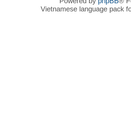
Powered by
phpBB
® F
Vietnamese language pack f