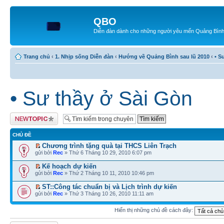
QBO
Diễn đàn dành cho những người yêu mến Quảng Bìn
Trang chủ
‹
1. Nhịp sống Diễn đàn
‹
Hướng về Quảng Bình sau lũ 2010
‹
• S
• Sư thầy ở Sài Gòn
Tạo chủ đề mới
CHỦ ĐỀ
Chương trình tặng quà tại THCS Liên Trạch
gửi bởi
Rec
» Thứ 6 Tháng 10 29, 2010 6:07 pm
Kế hoạch dự kiến
gửi bởi
Rec
» Thứ 2 Tháng 10 11, 2010 10:46 pm
ST::Công tác chuẩn bị và Lịch trình dự kiến
gửi bởi
Rec
» Thứ 3 Tháng 10 26, 2010 11:11 am
Hiển thị những chủ đề cách đây: